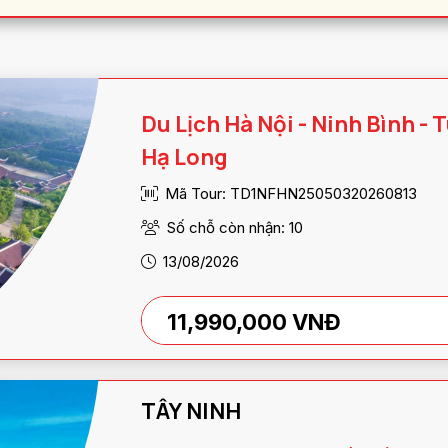
Du Lịch Hà Nội - Ninh Bình - 
Hạ Long
Mã Tour: TD1NFHN25050320260813
Số chỗ còn nhận: 10
13/08/2026
11,990,000 VNĐ
TÂY NINH