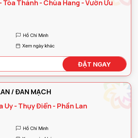
 - Tòa Thánh - Chùa Hang - Vườn Ưu
Hồ Chí Minh
Xem ngày khác
ĐẶT NGAY
BẮC ÂU / THỤY ĐIỂN / PHẦN LAN / ĐAN MẠCH
a Uy - Thụy Điển - Phần Lan
Hồ Chí Minh