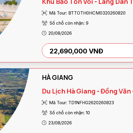
Khu Bảo Tồn Voi - Làng Dân 
Mã Tour: BTTOTH0HCM0320260820
Số chỗ còn nhận: 9
20/08/2026
22,690,000 VNĐ
HÀ GIANG
Du Lịch Hà Giang - Đồng Văn 
Mã Tour: TD1NFHG2620260823
Số chỗ còn nhận: 10
23/08/2026