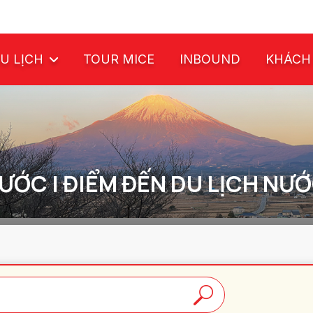
U LỊCH
TOUR MICE
INBOUND
KHÁCH
ƯỚC | ĐIỂM ĐẾN DU LỊCH NƯỚC