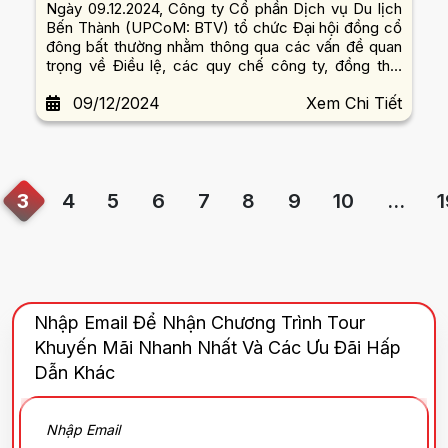
Ngày 09.12.2024, Công ty Cổ phần Dịch vụ Du lịch
Bến Thành (UPCoM: BTV) tổ chức Đại hội đồng cổ
đông bất thường nhằm thông qua các vấn đề quan
trọng về Điều lệ, các quy chế công ty, đồng thời
miễn nhiệm và bầu bổ sung thành viên thành viên
09/12/2024
Xem Chi Tiết
HĐQT nhiệm kỳ 2020 – 2025.
3
4
5
6
7
8
9
10
...
1
Nhập Email Để Nhận Chương Trình Tour
Khuyến Mãi Nhanh Nhất Và Các Ưu Đãi Hấp
Dẫn Khác