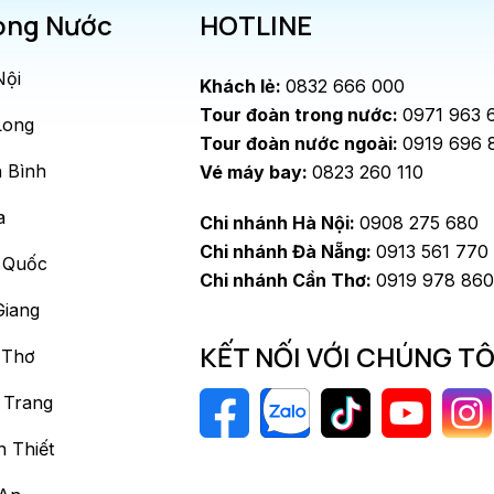
ong Nước
HOTLINE
Nội
Khách lẻ:
0832 666 000
Tour đoàn trong nước:
0971 963 
Long
Tour đoàn nước ngoài:
0919 696 
 Bình
Vé máy bay:
0823 260 110
a
Chi nhánh Hà Nội:
0908 275 680
Chi nhánh Đà Nẵng:
0913 561 770
 Quốc
Chi nhánh Cần Thơ:
0919 978 860
Giang
KẾT NỐI VỚI CHÚNG TÔ
 Thơ
 Trang
 Thiết