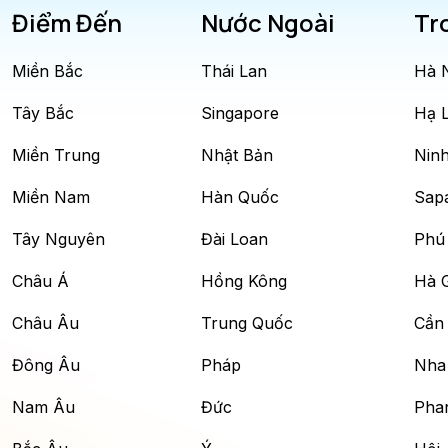
Điểm Đến
Nước Ngoài
Tr
Miền Bắc
Thái Lan
Hà 
Tây Bắc
Singapore
Hạ 
Miền Trung
Nhật Bản
Ninh
Miền Nam
Hàn Quốc
Sap
Tây Nguyên
Đài Loan
Phú
Châu Á
Hồng Kông
Hà 
Châu Âu
Trung Quốc
Cần
Đông Âu
Pháp
Nha
Nam Âu
Đức
Phan