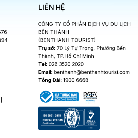
LIÊN HỆ
CÔNG TY CỔ PHẦN DỊCH VỤ DU LỊCH
676
BẾN THÀNH
894
(BENTHANH TOURIST)
Trụ sở:
70 Lý Tự Trọng, Phường Bến
Thành, TP.Hồ Chí Minh
Tel:
028 3520 2020
Email:
benthanh@benthanhtourist.com
Tổng Đài:
1900 6668
I