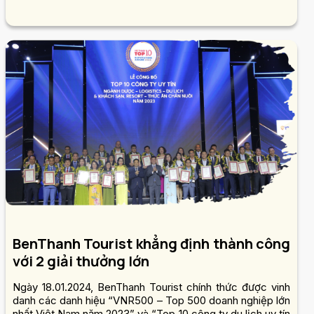
BenThanh Tourist khẳng định thành công
với 2 giải thưởng lớn
Ngày 18.01.2024, BenThanh Tourist chính thức được vinh
danh các danh hiệu “VNR500 – Top 500 doanh nghiệp lớn
nhất Việt Nam năm 2023” và “Top 10 công ty du lịch uy tín