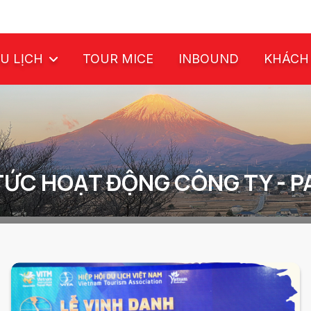
U LỊCH
TOUR MICE
INBOUND
KHÁCH
TỨC HOẠT ĐỘNG CÔNG TY - P