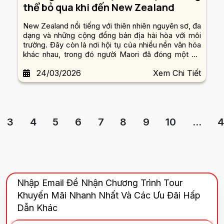
thể bỏ qua khi đến New Zealand
New Zealand nổi tiếng với thiên nhiên nguyên sơ, đa
dạng và những cộng đồng bản địa hài hòa với môi
trường. Đây còn là nơi hội tụ của nhiều nền văn hóa
khác nhau, trong đó người Maori đã đóng một vai
trò quan trọng trong lịch sử và cuộc sống của họ.
24/03/2026
Xem Chi Tiết
Du khách đến New Zealand sẽ cảm nhận được sự
yên b...
3
4
5
6
7
8
9
10
...
4
Nhập Email Để Nhận Chương Trình Tour
Khuyến Mãi Nhanh Nhất Và Các Ưu Đãi Hấp
Dẫn Khác