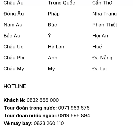
Châu Âu
Trung Quốc
Cần Thơ
Đông Âu
Pháp
Nha Trang
Nam Âu
Đức
Phan Thiết
Bắc Âu
Ý
Hội An
Châu Úc
Hà Lan
Huế
Châu Phi
Anh
Đà Nẵng
Châu Mỹ
Mỹ
Đà Lạt
HOTLINE
Khách lẻ:
0832 666 000
Tour đoàn trong nước:
0971 963 676
Tour đoàn nước ngoài:
0919 696 894
Vé máy bay:
0823 260 110