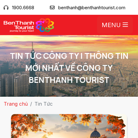
1900.6668
benthanh@benthanhtourist.com
MENU
TIN TỨC CÔNG TY | THÔNG TIN
MỚI NHẤT VỀ CÔNG TY
BENTHANH TOURIST
Trang chủ
Tin Tức