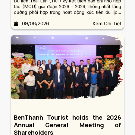
Du lịch Thái Lan (TAT) ký kết Biên bản ghi nhớ hợp
tác (MOU) giai đoạn 2026 – 2029, thống nhất tăng
cường phối hợp trong hoạt động xúc tiến du lịch,
phát triển thị trường và trao đổi khách giữa Việt Nam
09/06/2026
Xem Chi Tiết
và Thái Lan.
BenThanh Tourist holds the 2026
Annual General Meeting of
Shareholders