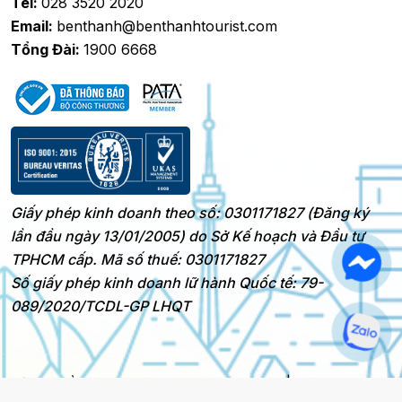
Tel:
028 3520 2020
Email:
benthanh@benthanhtourist.com
Tổng Đài:
1900 6668
Giấy phép kinh doanh theo số: 0301171827 (Đăng ký
lần đầu ngày 13/01/2005) do Sở Kế hoạch và Đầu tư
TPHCM cấp. Mã số thuế: 0301171827
Số giấy phép kinh doanh lữ hành Quốc tế: 79-
089/2020/TCDL-GP LHQT
Bản quyền 2025 © BenThanh Tourist
|