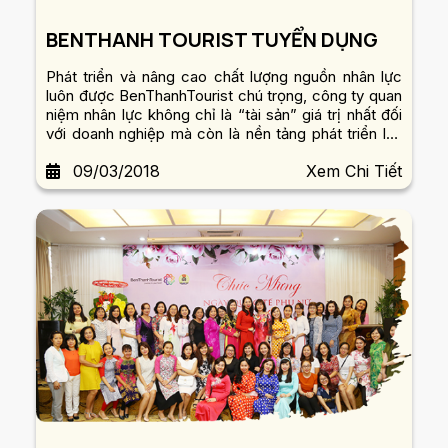
BENTHANH TOURIST TUYỂN DỤNG
Phát triển và nâng cao chất lượng nguồn nhân lực
luôn được BenThanhTourist chú trọng, công ty quan
niệm nhân lực không chỉ là “tài sản” giá trị nhất đối
với doanh nghiệp mà còn là nền tảng phát triển lâu
dài và bền vững. Tham gia đội ngũ nhân viên
09/03/2018
Xem Chi Tiết
BenThanh Tourist, bạn được làm việc trong môi
trường...