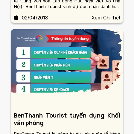
tại Cung Văn hóa Lao động Hữu nghị Việt Xô (Hà
Nội), BenThanh Tourist vinh dự đón nhận danh hiệu
“Doanh nghiệp kinh doanh lữ hành quốc tế đưa
02/04/2018
Xem Chi Tiết
khách du lịch ra nước ngoài (outbound) hàng đầu
Việt Nam...
BenThanh Tourist tuyển dụng Khối
văn phòng
BenThanh Tourist là công ty du lịch quốc tế hàng