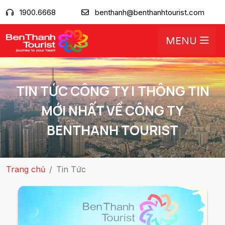
1900.6668
benthanh@benthanhtourist.com
MENU
TIN TỨC CÔNG TY | THÔNG TIN
MỚI NHẤT VỀ CÔNG TY
BENTHANH TOURIST
Trang chủ
Tin Tức