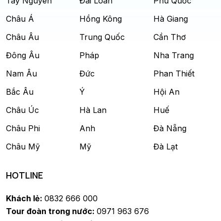
Tây Nguyên
Đài Loan
Phú Quốc
Châu Á
Hồng Kông
Hà Giang
Châu Âu
Trung Quốc
Cần Thơ
Đông Âu
Pháp
Nha Trang
Nam Âu
Đức
Phan Thiết
Bắc Âu
Ý
Hội An
Châu Úc
Hà Lan
Huế
Châu Phi
Anh
Đà Nẵng
Châu Mỹ
Mỹ
Đà Lạt
HOTLINE
Khách lẻ:
0832 666 000
Tour đoàn trong nước:
0971 963 676