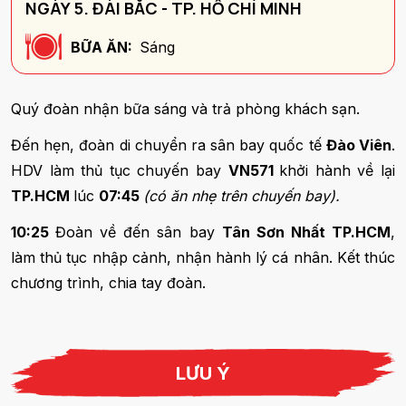
NGÀY 5. ĐÀI BẮC - TP. HỒ CHÍ MINH
BỮA ĂN:
Sáng
Quý đoàn nhận bữa sáng và trả phòng khách sạn.
Đến hẹn, đoàn di chuyển ra sân bay quốc tế
Đào Viên
.
HDV làm thủ tục chuyến bay
VN571
khởi hành về lại
TP.HCM
lúc
07:45
(có ăn nhẹ trên chuyến bay).
10:25
Đoàn về đến sân bay
Tân Sơn Nhất TP.HCM
,
làm thủ tục nhập cảnh, nhận hành lý cá nhân. Kết thúc
chương trình, chia tay đoàn.
LƯU Ý