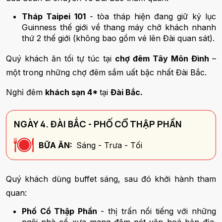
Tháp Taipei 101
- tòa tháp hiện đang giữ kỷ lục
Guinness thế giới về thang máy chở khách nhanh
thứ 2 thế giới (không bao gồm vé lên Đài quan sát).
Quý khách ăn tối tự túc tại
chợ đêm Tây Môn Đình
–
một trong những chợ đêm sầm uất bậc nhất Đài Bắc.
Nghỉ đêm
khách sạn 4*
tại
Đài Bắc.
NGÀY 4. ĐÀI BẮC - PHỐ CỔ THẬP PHẦN
BỮA ĂN:
Sáng - Trưa - Tối
Quý khách dùng buffet sáng, sau đó khởi hành tham
quan:
Phố Cổ Thập Phần
- thị trấn nổi tiếng với những