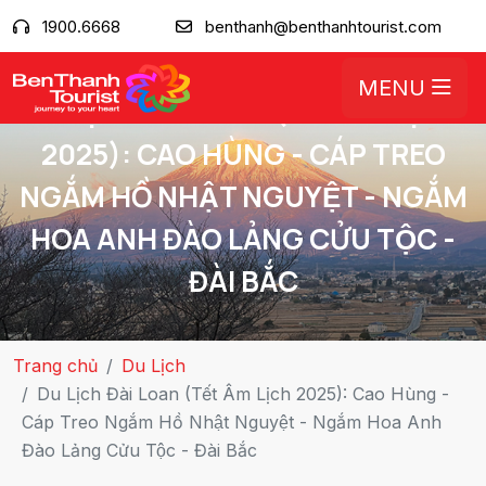
1900.6668
benthanh@benthanhtourist.com
MENU
DU LỊCH ĐÀI LOAN (TẾT ÂM LỊCH
2025): CAO HÙNG - CÁP TREO
NGẮM HỒ NHẬT NGUYỆT - NGẮM
HOA ANH ĐÀO LẢNG CỬU TỘC -
ĐÀI BẮC
Trang chủ
Du Lịch
Du Lịch Đài Loan (Tết Âm Lịch 2025): Cao Hùng -
Cáp Treo Ngắm Hồ Nhật Nguyệt - Ngắm Hoa Anh
Đào Lảng Cửu Tộc - Đài Bắc