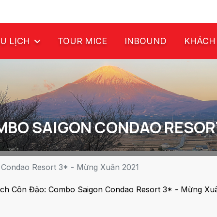
U LỊCH
TOUR MICE
INBOUND
KHÁCH
MBO SAIGON CONDAO RESORT
 Condao Resort 3* - Mừng Xuân 2021
Lịch Côn Đảo: Combo Saigon Condao Resort 3* - Mừng Xuâ