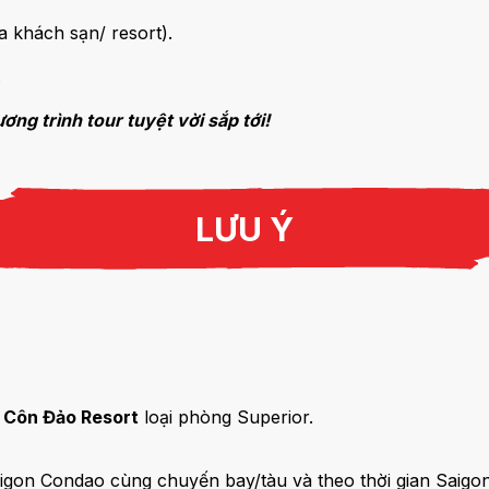
a khách sạn/ resort).
.
ng trình tour tuyệt vời sắp tới!
LƯU Ý
n Côn Đảo Resort
loại phòng Superior.
aigon Condao cùng chuyến bay/tàu và theo thời gian Saigo