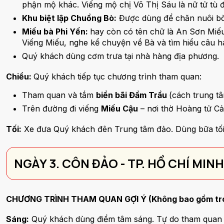
phận mộ khác. Viếng mộ chị Võ Thị Sáu là nữ tử tù đ
Khu biệt lập Chuồng Bò:
Được dùng để chăn nuôi bò
Miếu bà Phi Yến:
hay còn có tên chữ là An Sơn Miếu
Viếng Miếu, nghe kể chuyện về Bà và tìm hiểu câu hát 
Quý khách dùng cơm trưa tại nhà hàng địa phương.
Chiều:
Quý khách tiếp tục chương trình tham quan:
Tham quan và tắm
biển bãi Đầm Trầu
(cách trung t
Trên đường đi viếng
Miếu Cậu
– nơi thờ Hoàng tử C
Tối:
Xe đưa Quý khách đên Trung tâm đảo. Dùng bữa tố
NGÀY 3. CÔN ĐẢO - TP. HỒ CHÍ MINH
CHƯƠNG TRÌNH THAM QUAN GỢI Ý (Không bao gồm tr
Sáng:
Quý khách dùng điểm tâm sáng. Tự do tham quan 