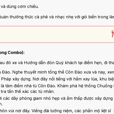
i và dùng cơm chiều.
án thưởng thức cà phê và nhạc nhẹ với gió biển trong là
ong Combo):
au đó xe và Hướng dẫn đón Quý khách tại điểm hẹn, đi th
 Đảo. Nghe thuyết minh tổng thể Côn Đảo xưa và nay, xem
ân Pháp xây dựng. Nơi đây nổi tiếng với hầm xay lúa, khu b
ọ, là tâm điểm nhà tù Côn Đảo. Khám phá hệ thống Chuồng
ra tấn thể xác các tù nhân.
với các dãy phòng giam nhỏ hẹp và ẩm thấp được xây dựng v
n.
ôn vùi nơi đây. Viếng đài tưởng niệm, các phần mộ liệt 