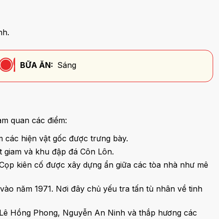
nh.
BỮA ĂN:
Sáng
am quan các điểm:
 các hiện vật gốc được trưng bày.
iệt giam và khu đập đá Côn Lôn.
 Cọp kiên cố được xây dựng ẩn giữa các tòa nhà như mê
ào năm 1971. Nơi đây chủ yếu tra tấn tù nhân về tinh
sĩ Lê Hồng Phong, Nguyễn An Ninh và thắp hương các