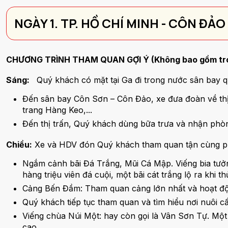
NGÀY 1. TP. HỒ CHÍ MINH - CÔN ĐẢO
CHƯƠNG TRÌNH THAM QUAN GỢI Ý (Không bao gồm tr
Sáng:
Quý khách có mặt tại Ga đi trong nước sân bay quố
Đến sân bay Côn Sơn – Côn Đảo, xe đưa đoàn về thị
trang Hàng Keo,...
Đến thị trấn, Quý khách dùng bữa trưa và nhận phòn
Chiều:
Xe và HDV đón Quý khách tham quan tận cùng p
Ngắm cảnh bãi Đá Trắng, Mũi Cá Mập. Viếng bia tưởn
hàng triệu viên đá cuội, một bãi cát trắng lộ ra khi th
Cảng Bến Đầm: Tham quan cảng lớn nhất và hoạt độ
Quý khách tiếp tục tham quan và tìm hiểu nơi nuôi cấ
Viếng chùa Núi Một: hay còn gọi là Vân Sơn Tự. Một
cao.