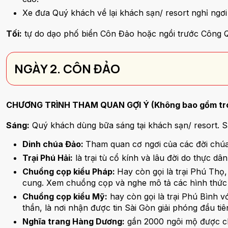
Xe đưa Quý khách về lại khách sạn/ resort nghỉ ngơ
Tối:
tự do dạo phố biển Côn Đảo hoặc ngồi trước Công Qu
NGÀY 2. CÔN ĐẢO
CHƯƠNG TRÌNH THAM QUAN GỢI Ý (Không bao gồm tr
Sáng:
Quý khách dùng bữa sáng tại khách sạn/ resort. S
Dinh chúa Đảo:
Tham quan cơ ngơi của các đời chúa
Trại Phú Hải:
là trại tù cổ kính và lâu đời do thực d
Chuồng cọp kiểu Pháp:
Hay còn gọi là trại Phú Th
cung. Xem chuồng cọp và nghe mô tả các hình thức t
Chuồng cọp kiểu Mỹ:
hay còn gọi là trại Phú Bình 
thần, là nơi nhận được tin Sài Gòn giải phóng đầu tiê
Nghĩa trang Hàng Dương:
gần 2000 ngôi mộ được ch