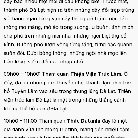
đây bao nhiêu mệt mỏi đi đâu không biết. Trước mắt,
thành phố Đà Lạt hiện ra trên những dãy đồi trập trùng
với hàng ngàn hàng vạn cây thông già trăm tuổi. Tán
thông mơ màng, mờ ảo trong sương, u buồn, tĩnh mịch
che phủ trên những mái nhà, những ngôi biệt thự cổ
kính. Đường phố lượn vòng từng tầng, từng bậc quanh
sườn đồi. Dưới bóng thông, những ngôi nhà mọc lên
trên khắp sườn đồi cao nhấp nhô.
09h00 – 10h00: Tham quan
Thiện Viện Trúc Lâm
. Ở
đây, đã có những con thuyền chở khách dạo chơi trên
hồ Tuyền Lâm vào sâu trong thung lũng Đà Lạt. Thiền
viện trúc lâm Đà Lạt là một trong những thắng cảnh
không thể bỏ qua ở Đà Lạt
10h00 - 11h00 Tham quan
Thác Datanla
đây là một
địa danh vừa thơ mộng trữ tình, mang đến nhiều cảm
giác bình yên và trải nghiệm thích thú cho nhất cho