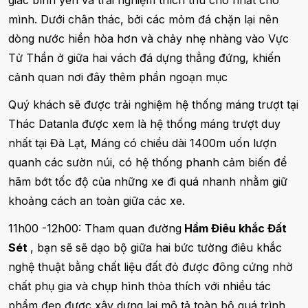
mình. Dưới chân thác, bởi các mỏm đá chặn lại nên
dòng nước hiền hòa hơn và chảy nhẹ nhàng vào Vực
Tử Thần ở giữa hai vách đá dựng thẳng đứng, khiến
cảnh quan nơi đây thêm phần ngoạn mục
Quý khách sẽ được trải nghiệm hệ thống máng trượt tại
Thác Datanla được xem là hệ thống máng trượt duy
nhất tại Đà Lạt, Máng có chiều dài 1400m uốn lượn
quanh các sườn núi, có hệ thống phanh cảm biến để
hãm bớt tốc độ của những xe đi quá nhanh nhằm giữ
khoảng cách an toàn giữa các xe.
11h00 -12h00: Tham quan đường
Hầm Điêu khắc Đất
Sét
, bạn sẽ sẽ dạo bộ giữa hai bức tường điêu khắc
nghệ thuật bằng chất liệu đất đỏ được đông cứng nhờ
chất phụ gia và chụp hình thỏa thích với nhiều tác
phẩm đẹp được xây dựng lại mô tả toàn bộ quá trình