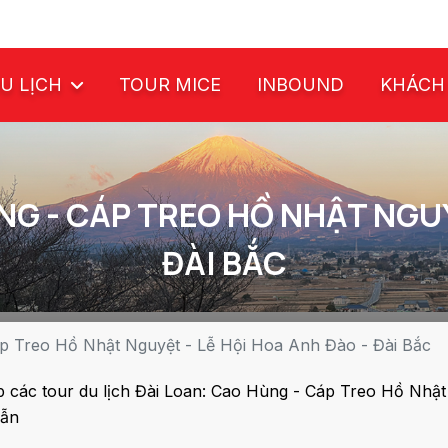
U LỊCH
TOUR MICE
INBOUND
KHÁCH
NG - CÁP TREO HỒ NHẬT NGUY
ĐÀI BẮC
áp Treo Hồ Nhật Nguyệt - Lễ Hội Hoa Anh Đào - Đài Bắc
 các tour du lịch Đài Loan: Cao Hùng - Cáp Treo Hồ Nhật 
dẫn