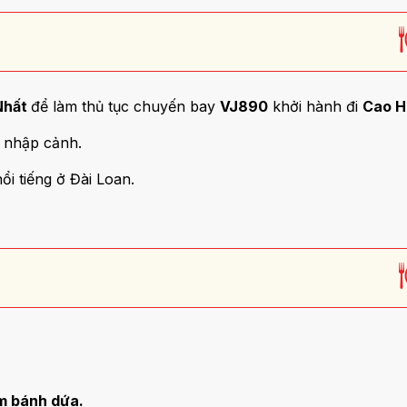
Nhất
để làm thủ tục chuyến bay
VJ890
khởi hành đi
Cao H
c nhập cảnh.
ổi tiếng ở Đài Loan.
m bánh dứa.