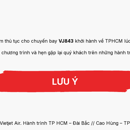
àm thủ tục cho chuyến bay
VJ843
khởi hành về TPHCM lú
 chương trình và hẹn gặp lại quý khách trên những hành trì
LƯU Ý
Vietjet Air. Hành trình TP HCM – Đài Bắc // Cao Hùng – T