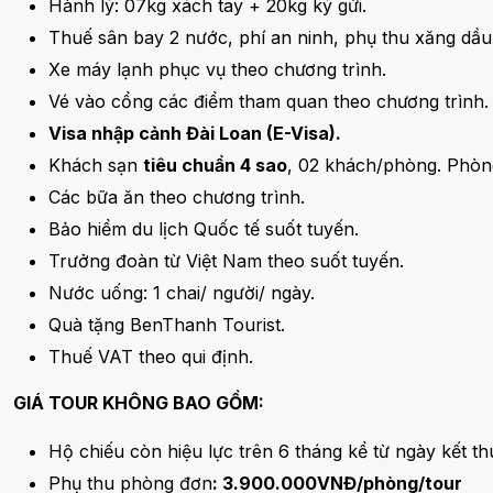
Hành lý: 07kg xách tay + 20kg ký gửi.
Thuế sân bay 2 nước, phí an ninh, phụ thu xăng dầu
Xe máy lạnh phục vụ theo chương trình.
Vé vào cổng các điểm tham quan theo chương trình.
Visa nhập cảnh Đài Loan (E-Visa).
Khách sạn
tiêu chuẩn 4 sao
, 02 khách/phòng. Phòng
Các bữa ăn theo chương trình.
Bảo hiểm du lịch Quốc tế suốt tuyến.
Trưởng đoàn từ Việt Nam theo suốt tuyến.
Nước uống: 1 chai/ người/ ngày.
Quà tặng BenThanh Tourist.
Thuế VAT theo qui định.
GIÁ TOUR KHÔNG BAO GỒM:
Hộ chiếu còn hiệu lực trên 6 tháng kể từ ngày kết t
Phụ thu phòng đơn
: 3.900.000VNĐ/phòng/tour