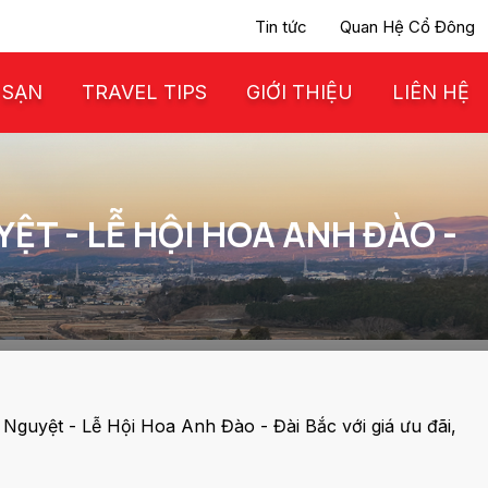
Tin tức
Quan Hệ Cổ Đông
 SẠN
TRAVEL TIPS
GIỚI THIỆU
LIÊN HỆ
ỆT - LỄ HỘI HOA ANH ĐÀO -
Nguyệt - Lễ Hội Hoa Anh Đào - Đài Bắc với giá ưu đãi,