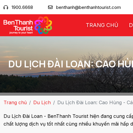
1900.6668
benthanh@benthanhtourist.com
TRANG CHỦ
D
DU LỊCH ĐÀI LOAN: CAO HÙ
Trang chủ
Du Lịch
Du Lịch Đài Loan: Cao Hùng - C
Du Lịch Đài Loan - BenThanh Tourist hiện đang cung cấp
chất lượng dịch vụ tốt nhất cùng nhiều khuyến mãi hấp 