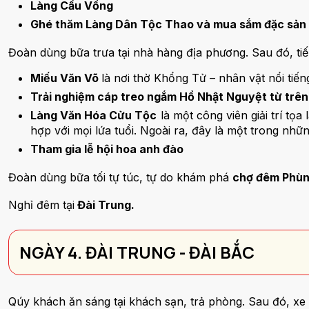
Làng Cầu Vồng
Ghé thăm Làng Dân Tộc Thao và mua sắm đặc sản 
Đoàn dùng bữa trưa tại nhà hàng địa phương. Sau đó, ti
Miếu Văn Võ
là nơi thờ Khổng Tử – nhân vật nổi tiế
Trải nghiệm cáp treo ngắm Hồ Nhật Nguyệt từ trên
Làng Văn Hóa Cửu Tộc
là một công viên giải trí t
hợp với mọi lứa tuổi. Ngoài ra, đây là một trong nhữ
Tham gia lễ hội hoa anh đào
Đoàn dùng bữa tối tự túc, tự do khám phá
chợ đêm Phùn
Nghỉ đêm tại
Đài Trung.
NGÀY 4. ĐÀI TRUNG - ĐÀI BẮC
Qúy khách ăn sáng tại khách sạn, trả phòng. Sau đó, xe