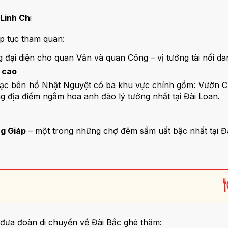
Linh Ch
i
ếp tục tham quan:
ng đại diện cho quan Văn và quan Công – vị tướng tài nổi d
 cao
ọa lạc bên hồ Nhật Nguyệt có ba khu vực chính gồm: Vườn 
ng địa điểm ngắm hoa anh đào lý tưởng nhất tại Đài Loan.
g Giáp
– một trong những chợ đêm sầm uất bậc nhất tại Đ
 đưa đoàn di chuyển về Đài Bắc ghé thăm: