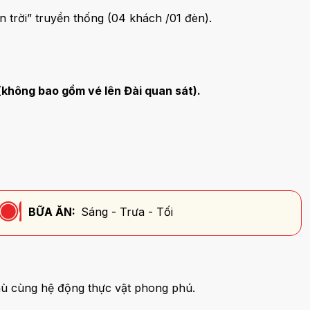
n trời” truyền thống (04 khách /01 đèn).
(không bao gồm vé lên Đài quan sát).
BỮA ĂN:
Sáng - Trưa - Tối
 thù cùng hệ động thực vật phong phú.