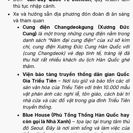
thủ tục nhập cảnh.
Xe và hướng sẫn địa phương đón đoàn đi ăn sáng
và tham quan
Cung điện Changdeokgung (Xương Đức
Cung)
là một trong những cung điện nằm trong
danh sách “Năm đại cung điện” của xứ sở kim
chi, cung điện Xương Đức Cung Hàn Quốc với
(cung Changdeok) vẻ đẹp tinh tế, tráng lệ đã
thu hút rất nhiều khách du lịch Hàn Quốc ghé
thăm.
Viện bảo tàng truyền thống dân gian Quốc
Gia Triều Tiên
–
Nơi lưu giữ và bảo tồn các di
sản văn hóa của Triều Tiên với trên 10.000 mẫu
vật phản ánh các nghi lễ, tôn giáo, cách bài trí
nhà cửa và các đồ vật trong gia đình Triều Tiên
truyền thống.
Blue House (Phủ Tổng Thống Hàn Quốc hay
còn gọi là Nhà Xanh)
–
tọa lạc tại trung tâm thủ
đô Seoul. Đây là nơi sinh sống và làm việc của