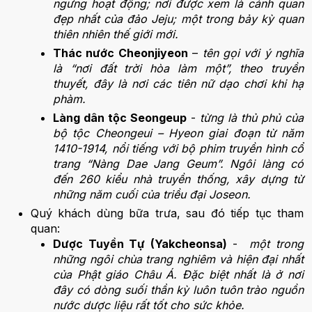
ngưng hoạt động; nơi được xem là cảnh quan
đẹp nhất của đảo Jeju; một trong bảy kỳ quan
thiên nhiên thế giới mới.
Thác nước Cheonjiyeon
–
tên gọi với ý nghĩa
là “nơi đất trời hòa làm một”, theo truyền
thuyết, đây là nơi các tiên nữ dạo chơi khi hạ
phàm.
Làng dân tộc Seongeup
-
từng là thủ phủ của
bộ tộc Cheongeui – Hyeon giai đoạn từ năm
1410-1914, nổi tiếng với bộ phim truyền hình cổ
trang “Nàng Dae Jang Geum”. Ngôi làng có
đến 260 kiểu nhà truyền thống, xây dựng từ
những năm cuối của triều đại Joseon.
Quý khách dùng bữa trưa, sau đó tiếp tục tham
quan:
Dược Tuyền Tự (Yakcheonsa)
-
một trong
những ngôi chùa trang nghiêm và hiện đại nhất
của Phật giáo Châu Á. Đặc biệt nhất là ở nơi
đây có dòng suối thần kỳ luôn tuôn trào nguồn
nước dược liệu rất tốt cho sức khỏe.