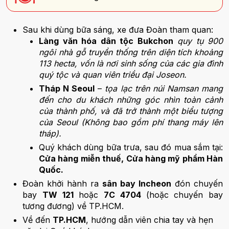
Sau khi dùng bữa sáng, xe đưa Đoàn tham quan:
Làng văn hóa dân tộc Bukchon
quy tụ 900
ngôi nhà gỗ truyền thống trên diện tích khoảng
113 hecta, vốn là nơi sinh sống của các gia đình
quý tộc và quan viên triều đại Joseon.
Tháp N Seoul
–
tọa lạc trên núi Namsan mang
đến cho du khách những góc nhìn toàn cảnh
của thành phố, và đã trở thành một biểu tượng
của Seoul (Không bao gồm phí thang máy lên
tháp).
Quý khách dùng bữa trưa, sau đó mua sắm tại:
Cửa hàng miễn thuế, Cửa hàng mỹ phẩm Hàn
Quốc.
Đoàn khởi hành ra
sân bay Incheon
đón chuyến
bay
TW 121
hoặc
7C 4704
(hoặc chuyến bay
tương đương) về TP.HCM.
Về đến
TP.HCM
, hướng dẫn viên chia tay và hẹn