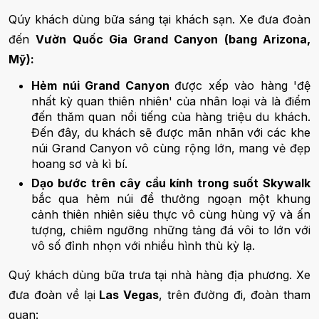
Qúy khách dùng bữa sáng tại khách sạn. Xe đưa đoàn
đến
Vườn Quốc Gia Grand Canyon (bang Arizona,
Mỹ):
Hẻm núi Grand Canyon
được xếp vào hàng 'đệ
nhất kỳ quan thiên nhiên' của nhân loại và là điểm
đến thăm quan nổi tiếng của hàng triệu du khách.
Đến đây, du khách sẽ được mãn nhãn với các khe
núi Grand Canyon vô cùng rộng lớn, mang vẻ đẹp
hoang sơ và kì bí.
Dạo bước trên cây cầu kính trong suốt Skywalk
bắc qua hẻm núi để thưởng ngoạn một khung
cảnh thiên nhiên siêu thực vô cùng hùng vỹ và ấn
tượng, chiêm ngưỡng những tảng đá vôi to lớn với
vô số đỉnh nhọn với nhiều hình thù kỳ lạ.
Quý khách dùng bữa trưa tại nhà hàng địa phương. Xe
đưa đoàn về lại
Las Vegas
, trên đường đi, đoàn tham
quan: