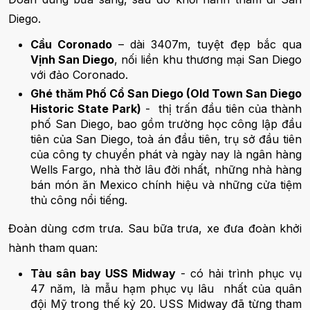
Diego.
Cầu Coronado
– dài 3407m, tuyệt đẹp bắc qua
Vịnh San Diego
, nối liền khu thương mại San Diego
với đảo Coronado.
Ghé thăm Phố Cổ San Diego (Old Town San Diego
Historic State Park)
- thị trấn đầu tiên của thành
phố San Diego, bao gồm trường học công lập đầu
tiên của San Diego, toà án đầu tiên, trụ sở đầu tiên
của công ty chuyển phát và ngày nay là ngân hàng
Wells Fargo, nhà thờ lâu đời nhất, những nhà hàng
bán món ăn Mexico chính hiệu và những cửa tiệm
thủ công nổi tiếng.
Đoàn dùng cơm trưa. Sau bữa trưa, xe đưa đoàn khởi
hành tham quan:
Tàu sân bay USS Midway
- có hải trình phục vụ
47 năm, là mẫu hạm phục vụ lâu nhất của quân
đội Mỹ trong thế kỷ 20. USS Midway đã từng tham