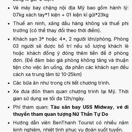
Vé máy bay chặng nội địa Mỹ bao gồm hành lý:
07kg xách tay*1 kiện + 01 kiện kí gửi*23kg
Thuế an ninh, xăng dầu hàng không và thuế phi
trường (có thể thay đổi theo thời điểm).
Khách sạn 3* hoặc 4*, 2 người lớn/phòng. Phòng
03 người sẽ được bố trí nếu số lượng khách lẻ
hoặc khách đồng ý đóng thêm tiền để ở phòng
đơn. (Để đảm bảo giá phòng không tăng và thuận
tiện cho việc ăn uống, đa phần các khách sạn đều
cách xa trung tâm từ 10-25km)
Các bữa ăn như trong chi tiết chương trình.
Xe đưa đón tham quan chương trình tại Mỹ. Thời
gian sử dụng xe tối đa 12h/ngày.
Phí tham quan:
Tàu sân bay USS Midway
,
vé đi
thuyền tham quan tượng Nữ Thần Tự Do
Hướng dẫn viên BenThanh Tourist có nhiều năm
kinh nghiệm, nhiệt tình phục vụ đoàn suốt tuyến.