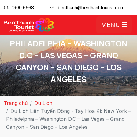
1900.6668
benthanh@benthanhtourist.com
DU LỊCH LIÊN TUYẾN ĐÔNG - TÂY
MENU
HOA KÌ: NEW YORK –
PHILADELPHIA – WASHINGTON
D.C – LAS VEGAS – GRAND
CANYON – SAN DIEGO – LOS
ANGELES
Trang chủ
Du Lịch
Du Lịch Liên Tuyến Đông - Tây Hoa Kì: New York –
Philadelphia – Washington D.C – Las Vegas – Grand
Canyon – San Diego – Los Angeles