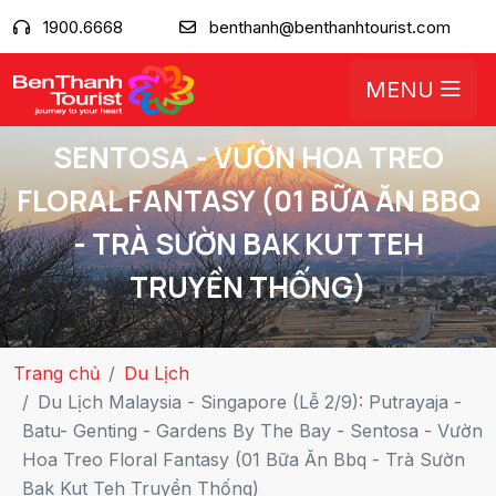
DU LỊCH MALAYSIA - SINGAPORE
1900.6668
benthanh@benthanhtourist.com
(LỄ 2/9): PUTRAYAJA - BATU-
MENU
GENTING - GARDENS BY THE BAY -
SENTOSA - VƯỜN HOA TREO
FLORAL FANTASY (01 BỮA ĂN BBQ
- TRÀ SƯỜN BAK KUT TEH
TRUYỀN THỐNG)
Trang chủ
Du Lịch
Du Lịch Malaysia - Singapore (Lễ 2/9): Putrayaja -
Batu- Genting - Gardens By The Bay - Sentosa - Vườn
Hoa Treo Floral Fantasy (01 Bữa Ăn Bbq - Trà Sườn
Bak Kut Teh Truyền Thống)