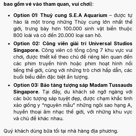
bao gồm vé vào tham quan, vui chơi
):
Option 01: Thuỷ cung S.E.A Aquarium
– được tự
hào là một trong những Thủy cung lớn nhất thế
giới, trưng bày hơn 100.000 sinh vật biển thuộc
800 loài và có đến 20.000 loại san hô.
Option 02: Công viên giải trí Universal Studios
Singapore.
Công viên có tổng cộng 7 khu vực vui
chơi, được thiết kế theo chủ đề riêng liên quan đến
các phim truyền hình hoặc phim hoạt hình nổi
tiếng thế giới, cùng với những trò chơi hấp dẫn, các
buổi biểu diễn đặc biệt ấn tượng.
Option 03: Bảo tàng tượng sáp Madam Tussauds
Singapore
. Tại đây, du khách sẽ ngỡ ngàng với
các bức tượng sáp tuyệt đẹp, được chạm khắc tinh
xảo giống y “nguyên mẫu” những ngôi sao hạng A,
huyền thoại âm nhạc thế giới, với những khu vực
và chủ đề khác nhau.
Quý khách dùng bữa tối tại nhà hàng địa phương.