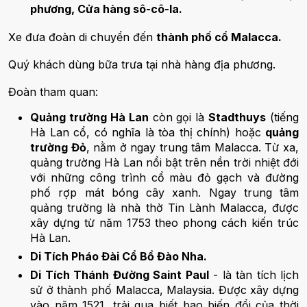
phương, Cửa hàng sô-cô-la.
Xe đưa đoàn di chuyển đến
thành phố cổ Malacca.
Quý khách dùng bữa trưa tại nhà hàng địa phương.
Đoàn tham quan:
Quảng trường Hà Lan
còn gọi là
Stadthuys
(tiếng
Hà Lan cổ, có nghĩa là tòa thị chính) hoặc
quảng
trường Đỏ
, nằm ở ngay trung tâm Malacca. Từ xa,
quảng trường Hà Lan nổi bật trên nền trời nhiệt đới
với những công trình cổ màu đỏ gạch và đường
phố rợp mát bóng cây xanh. Ngay trung tâm
quảng trường là nhà thờ Tin Lành Malacca, được
xây dựng từ năm 1753 theo phong cách kiến trúc
Hà Lan.
Di Tích Pháo Đài Cổ Bồ Đào Nha.
Di Tích Thánh Đường Saint Paul
- là tàn tích lịch
sử ở thành phố Malacca, Malaysia. Được xây dựng
vào năm 1521, trải qua biết bao biến đổi của thời