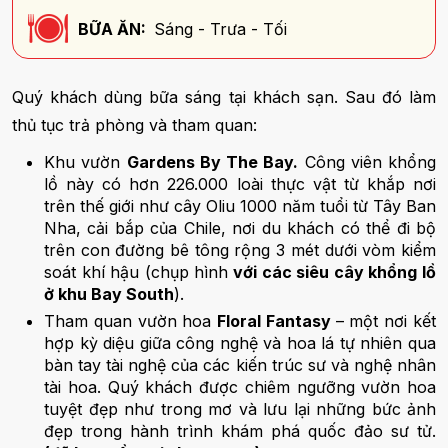
BỮA ĂN:
Sáng - Trưa - Tối
Quý khách dùng bữa sáng tại khách sạn. Sau đó làm
thủ tục trả phòng và tham quan:
Khu vườn
Gardens By The Bay.
Công viên khổng
lồ này có hơn 226.000 loài thực vật từ khắp nơi
trên thế giới như cây Oliu 1000 năm tuổi từ Tây Ban
Nha, cải bắp của Chile, nơi du khách có thể đi bộ
trên con đường bê tông rộng 3 mét dưới vòm kiểm
soát khí hậu (chụp hình
với các siêu cây khổng lồ
ở khu Bay South
).
Tham quan vườn hoa
Floral Fantasy
– một nơi kết
hợp kỳ diệu giữa công nghệ và hoa lá tự nhiên qua
bàn tay tài nghệ của các kiến trúc sư và nghệ nhân
tài hoa. Quý khách được chiêm ngưỡng vườn hoa
tuyệt đẹp như trong mơ và lưu lại những bức ảnh
đẹp trong hành trình khám phá quốc đảo sư tử.