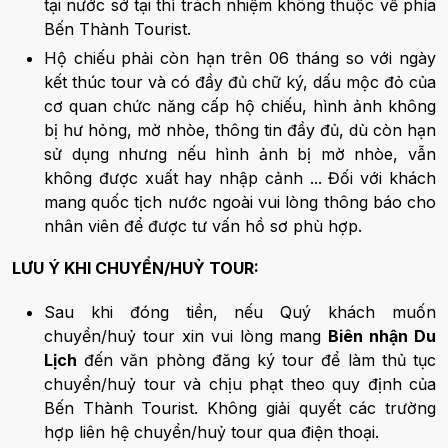
tại nước sở tại thì trách nhiệm không thuộc về phía
Bến Thành Tourist.
Hộ chiếu phải còn hạn trên 06 tháng so với ngày
kết thúc tour và có đầy đủ chữ ký, dấu mộc đỏ của
cơ quan chức năng cấp hộ chiếu, hình ảnh không
bị hư hỏng, mờ nhòe, thông tin đầy đủ, dù còn hạn
sử dụng nhưng nếu hình ảnh bị mờ nhòe, vẫn
không được xuất hay nhập cảnh ... Đối với khách
mang quốc tịch nước ngoài vui lòng thông báo cho
nhân viên để được tư vấn hồ sơ phù hợp.
LƯU Ý KHI CHUYỂN/HUỶ TOUR:
Sau khi đóng tiền, nếu Quý khách muốn
chuyển/huỷ tour xin vui lòng mang
Biên nhận Du
Lịch
đến văn phòng đăng ký tour để làm thủ tục
chuyển/huỷ tour và chịu phạt theo quy định của
Bến Thành Tourist. Không giải quyết các trường
hợp liên hệ chuyển/huỷ tour qua điện thoại.