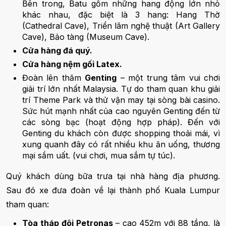
Bên trong, Batu gồm những hang động lớn nhỏ
khác nhau, đặc biệt là 3 hang: Hang Thờ
(Cathedral Cave), Triển lãm nghệ thuật (Art Gallery
Cave), Bảo tàng (Museum Cave).
Cửa hàng đá quý.
Cửa hàng nệm gối Latex.
Đoàn lên thăm
Genting
– một trung tâm vui chơi
giải trí lớn nhất Malaysia. Tự do tham quan khu giải
trí Theme Park và thử vận may tại sòng bài casino.
Sức hút mạnh nhất của cao nguyên Genting đến từ
các sòng bạc (hoạt động hợp pháp). Đến với
Genting du khách còn được shopping thoải mái, vì
xung quanh đây có rất nhiều khu ăn uống, thương
mại sầm uất. (vui chơi, mua sắm tự túc).
Quý khách dùng bữa trưa tại nhà hàng địa phương.
Sau đó xe đưa đoàn về lại thành phố Kuala Lumpur
tham quan:
Tòa tháp đôi Petronas
– cao 452m với 88 tầng, là