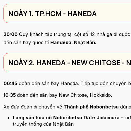
NGÀY 1. TP.HCM - HANEDA
20:00
Quý khách tập trung tại cột số 12 nhà ga đi qu
đến sân bay quốc tế
Handeda, Nhật Bản.
NGÀY 2. HANEDA - NEW CHITOSE -
06:45
đoàn đến sân bay Haneda. Tiếp tục đón chuyến 
10:35
đoàn đến sân bay New Chitose, Hokkaido.
Xe đưa đoàn di chuyển về
Thành phố Noboribetsu
dùng 
Làng văn hóa cổ Noboribetsu Date Jidaimura
– nơ
truyền thống của Nhật Bản