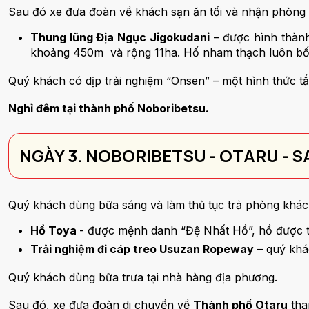
Sau đó xe đưa đoàn về khách sạn ăn tối và nhận phòng 
Thung lũng Địa Ngục Jigokudani
– được hình thành
khoảng 450m và rộng 11ha. Hố nham thạch luôn bốc 
Quý khách có dịp trải nghiệm “Onsen” – một hình thức t
Nghỉ đêm tại thành phố Noboribetsu.
NGÀY 3. NOBORIBETSU - OTARU - 
Quý khách dùng bữa sáng và làm thủ tục trả phòng khác
Hồ Toya
- được mệnh danh “Đệ Nhất Hồ”, hồ được t
Trải nghiệm đi cáp treo Usuzan Ropeway
– quý khá
Quý khách dùng bữa trưa tại nhà hàng địa phương.
Sau đó, xe đưa đoàn di chuyển về
Thành phố Otaru
tha