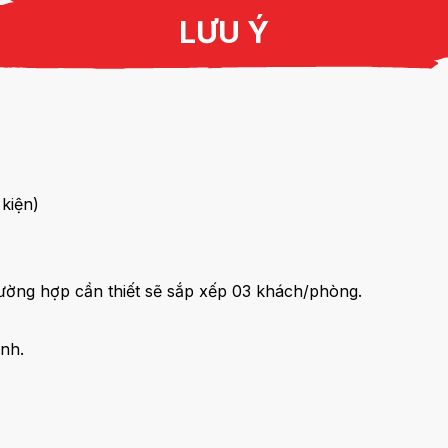
LƯU Ý
 kiện)
rường hợp cần thiết sẽ sắp xếp 03 khách/phòng.
ình.