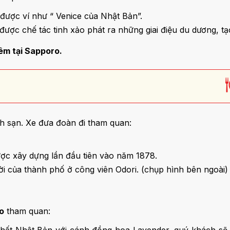
được ví như “ Venice của Nhật Bản”.
được chế tác tinh xảo phát ra những giai điệu du dương, t
êm tại Sapporo.
h sạn. Xe đưa đoàn đi tham quan:
ợc xây dựng lần đầu tiên vào năm 1878.
ời của thành phố ở công viên Odori. (chụp hình bên ngoài)
o
tham quan: