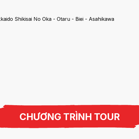
CHƯƠNG TRÌNH TOUR