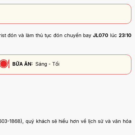
ist đón và làm thủ tục đón chuyến bay
JL070
lúc
23:10
BỮA ĂN:
Sáng - Tối
1603-1868), quý khách sẽ hiểu hơn về lịch sử và văn hóa