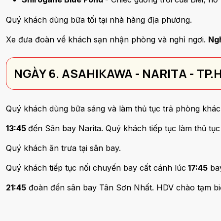
Quý khách dùng bữa tối tại nhà hàng địa phương.
Xe đưa đoàn về khách sạn nhận phòng và nghỉ ngơi.
Ngh
NGÀY 6. ASAHIKAWA - NARITA - TP
Quý khách dùng bữa sáng và làm thủ tục trả phòng khá
13:45
đến Sân bay Narita. Quý khách tiếp tục làm thủ tụ
Quý khách ăn trưa tại sân bay.
Quý khách tiếp tục nối chuyến bay cất cánh lúc
17:45
ba
21:45
đoàn đến sân bay Tân Sơn Nhất. HDV chào tạm biệt