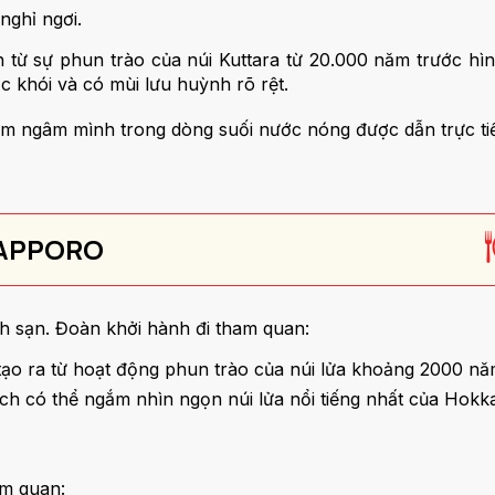
nghỉ ngơi.
 từ sự phun trào của núi Kuttara từ 20.000 năm trước hìn
khói và có mùi lưu huỳnh rõ rệt.
ắm ngâm mình trong dòng suối nước nóng được dẫn trực tiế
SAPPORO
h sạn. Đoàn khởi hành đi tham quan:
ạo ra từ hoạt động phun trào của núi lửa khoảng 2000 nă
ch có thể ngắm nhìn ngọn núi lửa nổi tiếng nhất của Hokk
m quan: