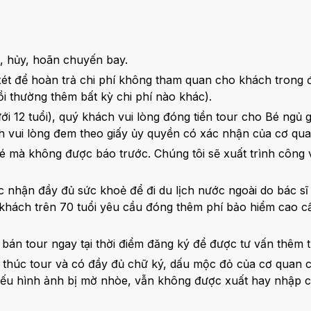
i, hủy, hoãn chuyến bay.
t để hoàn trả chi phí không tham quan cho khách trong điề
i thường thêm bất kỳ chi phí nào khác).
ới 12 tuổi), quý khách vui lòng đóng tiền tour cho Bé ngủ g
h vui lòng đem theo giấy ủy quyền có xác nhận của cơ qu
vé mà không được báo trước. Chúng tôi sẽ xuất trình công 
ác nhận đầy đủ sức khoẻ để đi du lịch nước ngoài do bác sĩ
, khách trên 70 tuổi yêu cầu đóng thêm phí bảo hiểm cao c
bán tour ngay tại thời điểm đăng ký để được tư vấn thêm t
t thúc tour và có đầy đủ chữ ký, dấu mộc đỏ của cơ quan
nếu hình ảnh bị mờ nhòe, vẫn không được xuất hay nhập cả