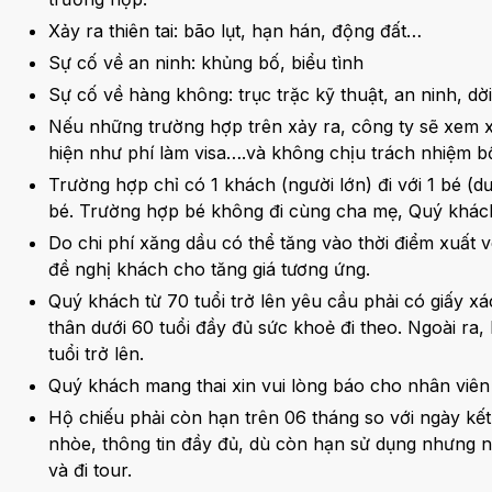
Xảy ra thiên tai: bão lụt, hạn hán, động đất…
Sự cố về an ninh: khủng bố, biểu tình
Sự cố về hàng không: trục trặc kỹ thuật, an ninh, dờ
Nếu những trường hợp trên xảy ra, công ty sẽ xem xé
hiện như phí làm visa….và không chịu trách nhiệm bồ
Trường hợp chỉ có 1 khách (người lớn) đi với 1 bé (dư
bé. Trường hợp bé không đi cùng cha mẹ, Quý khác
Do chi phí xăng dầu có thể tăng vào thời điểm xuất 
đề nghị khách cho tăng giá tương ứng.
Quý khách từ 70 tuổi trở lên yêu cầu phải có giấy x
thân dưới 60 tuổi đầy đủ sức khoẻ đi theo. Ngoài ra
tuổi trở lên.
Quý khách mang thai xin vui lòng báo cho nhân viên 
Hộ chiếu phải còn hạn trên 06 tháng so với ngày kế
nhòe, thông tin đầy đủ, dù còn hạn sử dụng nhưng 
và đi tour.