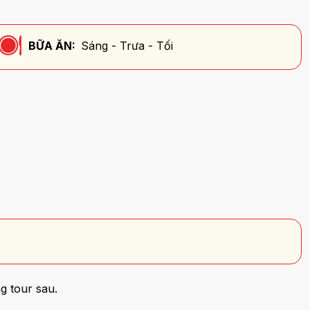
BỮA ĂN:
Sáng - Trưa - Tối
g tour sau.