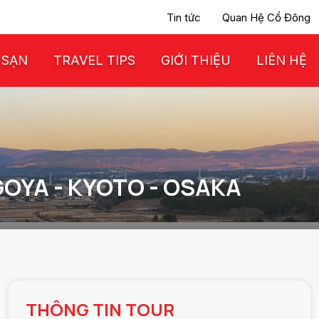
Tin tức
Quan Hệ Cổ Đông
 SẠN
TRAVEL TIPS
GIỚI THIỆU
LIÊN HỆ
GOYA - KYOTO - OSAKA
THÔNG TIN TOUR