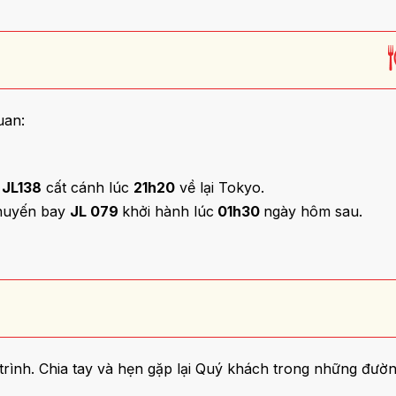
uan:
JL138
cất cánh lúc
21h20
về lại Tokyo.
chuyến bay
JL 079
khởi hành lúc
01h30
ngày hôm sau.
rình. Chia tay và hẹn gặp lại Quý khách trong những đườn