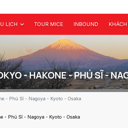
U LỊCH
TOUR MICE
INBOUND
KHÁCH
OKYO - HAKONE - PHÚ SĨ - NA
e - Phú Sĩ - Nagoya - Kyoto - Osaka