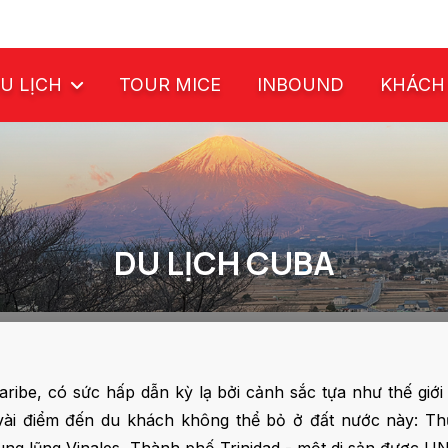
U LỊCH
TOUR MICE
INBOUND
KHÁCH
DU LỊCH CUBA
ribe, có sức hấp dẫn kỳ lạ bởi cảnh sắc tựa như thế giới
 vài điểm đến du khách không thể bỏ ở đất nước này: Th