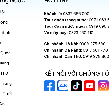
ong Nước
HOTLINE
Nội
Khách lẻ:
0832 666 000
Tour đoàn trong nước:
0971 963 
Long
Tour đoàn nước ngoài:
0919 696 
 Bình
Vé máy bay:
0823 260 110
a
Chi nhánh Hà Nội:
0908 275 680
Chi nhánh Đà Nẵng:
0913 561 770
 Quốc
Chi nhánh Cần Thơ:
0919 978 860
Giang
KẾT NỐI VỚI CHÚNG TÔ
 Thơ
 Trang
 Thiết
 An