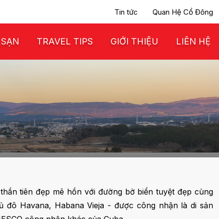
Tin tức
Quan Hệ Cổ Đông
 SẠN
TRAVEL TIPS
GIỚI THIỆU
LIÊN HỆ
 thần tiên đẹp mê hồn với đường bờ biển tuyệt đẹp cùng
ủ đô Havana, Habana Vieja - được công nhận là di sản