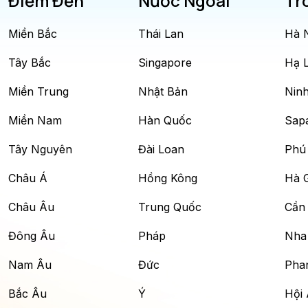
Điểm Đến
Nước Ngoài
Tr
Miền Bắc
Thái Lan
Hà 
Tây Bắc
Singapore
Hạ 
Miền Trung
Nhật Bản
Ninh
Miền Nam
Hàn Quốc
Sap
Tây Nguyên
Đài Loan
Phú
Châu Á
Hồng Kông
Hà 
Châu Âu
Trung Quốc
Cần
Đông Âu
Pháp
Nha
Nam Âu
Đức
Phan
Bắc Âu
Ý
Hội