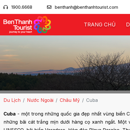
1900.6668
benthanh@benthanhtourist.com
TRANG CHỦ
D
Du Lịch
Nước Ngoài
Châu Mỹ
Cuba
Cuba
- một trong những quốc gia đẹp nhất vùng biển Ca
những bãi cát trắng mịn dưới hàng cọ xanh ngắt. Một