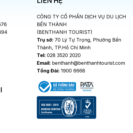
LIÊN HỆ
CÔNG TY CỔ PHẦN DỊCH VỤ DU LỊCH
676
BẾN THÀNH
894
(BENTHANH TOURIST)
Trụ sở:
70 Lý Tự Trọng, Phường Bến
Thành, TP.Hồ Chí Minh
Tel:
028 3520 2020
Email:
benthanh@benthanhtourist.com
Tổng Đài:
1900 6668
I