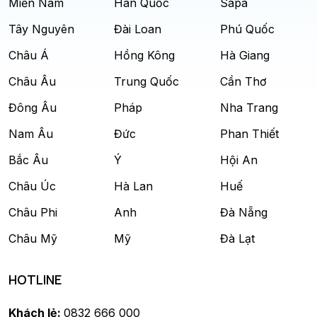
Miền Nam
Hàn Quốc
Sapa
Tây Nguyên
Đài Loan
Phú Quốc
Châu Á
Hồng Kông
Hà Giang
Châu Âu
Trung Quốc
Cần Thơ
Đông Âu
Pháp
Nha Trang
Nam Âu
Đức
Phan Thiết
Bắc Âu
Ý
Hội An
Châu Úc
Hà Lan
Huế
Châu Phi
Anh
Đà Nẵng
Châu Mỹ
Mỹ
Đà Lạt
HOTLINE
Khách lẻ:
0832 666 000