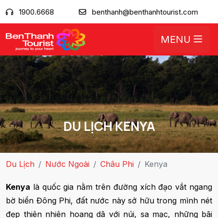
1900.6668
benthanh@benthanhtourist.com
MENU
DU LỊCH KENYA
Du Lịch
Nước Ngoài
Châu Phi
Kenya
Kenya
là quốc gia nằm trên đường xích đạo vắt ngang
bờ biển Đông Phi, đất nước này sở hữu trong mình nét
đẹp thiên nhiên hoang dã với núi, sa mạc, những bãi