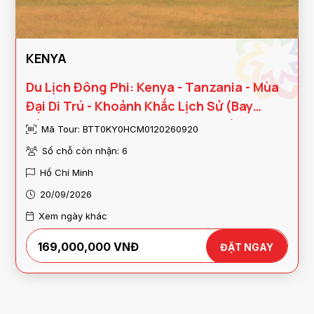
KENYA
Du Lịch Đông Phi: Kenya - Tanzania - Mùa
Đại Di Trú - Khoảnh Khắc Lịch Sử (Bay
Hàng Không 5 Sao Qatar Airways)
Mã Tour: BTT0KY0HCM0120260920
Số chỗ còn nhận: 6
Hồ Chí Minh
20/09/2026
Xem ngày khác
169,000,000 VNĐ
ĐẶT NGAY