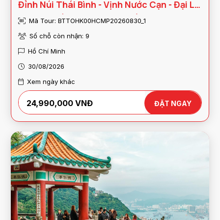
Đỉnh Núi Thái Bình - Vịnh Nước Cạn - Đại Lộ
Ngôi Sao (Vietnam Airlines)
Mã Tour: BTTOHK00HCMP20260830_1
Số chỗ còn nhận: 9
Hồ Chí Minh
30/08/2026
Xem ngày khác
24,990,000 VNĐ
ĐẶT NGAY