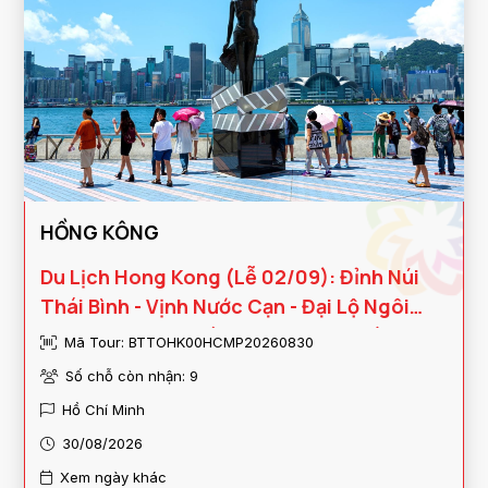
HỒNG KÔNG
Du Lịch Hong Kong (Lễ 02/09): Đỉnh Núi
Thái Bình - Vịnh Nước Cạn - Đại Lộ Ngôi
Sao - 01 Free Day (Vietnam Airlines)
Mã Tour: BTTOHK00HCMP20260830
Số chỗ còn nhận: 9
Hồ Chí Minh
30/08/2026
Xem ngày khác