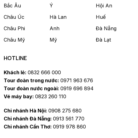
Bắc Âu
Ý
Hội An
Châu Úc
Hà Lan
Huế
Châu Phi
Anh
Đà Nẵng
Châu Mỹ
Mỹ
Đà Lạt
HOTLINE
Khách lẻ:
0832 666 000
Tour đoàn trong nước:
0971 963 676
Tour đoàn nước ngoài:
0919 696 894
Vé máy bay:
0823 260 110
Chi nhánh Hà Nội:
0908 275 680
Chi nhánh Đà Nẵng:
0913 561 770
Chi nhánh Cần Thơ:
0919 978 860