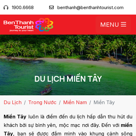
1900.6668
benthanh@benthanhtourist.com
MENU
DU LỊCH MIỀN TÂY
Du Lịch
Trong Nước
Miền Nam
Miền Tây
Miền Tây
luôn là điểm đến du lịch hấp dẫn thu hút du
khách bởi sự bình yên, mộc mạc nơi đây. Đến với
miền
Tây
, bạn sẽ được đắm mình vào khung cảnh sông