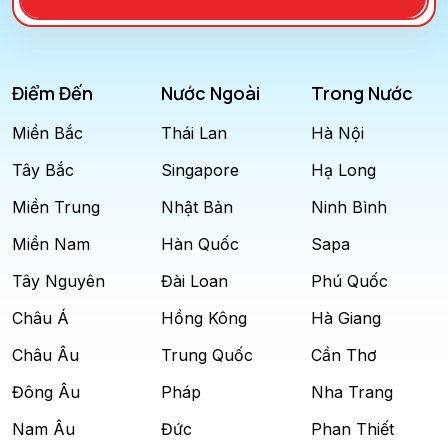
Điểm Đến
Nước Ngoài
Trong Nước
Miền Bắc
Thái Lan
Hà Nội
Tây Bắc
Singapore
Hạ Long
Miền Trung
Nhật Bản
Ninh Bình
Miền Nam
Hàn Quốc
Sapa
Tây Nguyên
Đài Loan
Phú Quốc
Châu Á
Hồng Kông
Hà Giang
Châu Âu
Trung Quốc
Cần Thơ
Đông Âu
Pháp
Nha Trang
Nam Âu
Đức
Phan Thiết