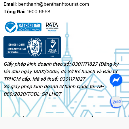
Email:
benthanh@benthanhtourist.com
Tổng Đài:
1900 6668
Giấy phép kinh doanh theo số: 0301171827 (Đăng ký
lần đầu ngày 13/01/2005) do Sở Kế hoạch và Đầu tư
TPHCM cấp. Mã số thuế: 0301171827
Số giấy phép kinh doanh lữ hành Quốc tế: 79-
089/2020/TCDL-GP LHQT
Bản quyền 2025 © BenThanh Tourist
|
Thiết kế bởi @HNS