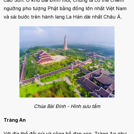
Cao Sơn. Ở khu Bái Đính mới, chúng ta có thể chiêm
ngưỡng pho tượng Phật bằng đồng lớn nhất Việt Nam
và sải bước trên hành lang La Hán dài nhất Châu Á.
Chùa Bài Đính - Hình sưu tầm
Tràng An
Với địa thế đồi núi và sông hồ đan xen, Tràng An như