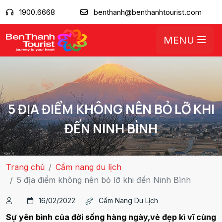
1900.6668
benthanh@benthanhtourist.com
MENU
5 ĐỊA ĐIỂM KHÔNG NÊN BỎ LỠ KHI
ĐẾN NINH BÌNH
Trang chủ
Cẩm nang du lịch
5 địa điểm không nên bỏ lỡ khi đến Ninh Bình
16/02/2022
Cẩm Nang Du Lịch
Sự yên bình của đời sống hàng ngày,vẻ đẹp kì vĩ cùng