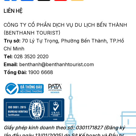
LIÊN HỆ
CÔNG TY CỔ PHẦN DỊCH VỤ DU LỊCH BẾN THÀNH
(BENTHANH TOURIST)
Trụ sở:
70 Lý Tự Trọng, Phường Bến Thành, TP.Hồ
Chí Minh
Tel:
028 3520 2020
Email:
benthanh@benthanhtourist.com
Tổng Đài:
1900 6668
Giấy phép kinh doanh theo số: 0301171827 (Đăng ký
lần đầu ngày 13/01/2005) do Sở Kế hoạch và Đầu tư