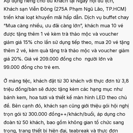
Áp dụng riêng cho du khách tại Ngày hội du lịch,
Khách sạn Viễn Đông (275A Phạm Ngũ Lão, TP.HCM)
triển khai loạt khuyến mãi hấp dẫn. Dịch vụ buffet chay
“Mua càng nhiều, ưu đãi càng lớn”, khách mua 10 vé
được tặng thêm 1 vé kèm trà thảo mộc và voucher
giảm giá 15% cho lần sử dụng tiếp theo, mua 20 vé tặng
thêm 2 vé, kèm quà tặng trà thảo mộc và voucher giảm
giá 20%. Giá vé 209.000 đồng cho người lớn và
99.000 đồng cho trẻ em.
Ở mảng tiệc, khách đặt từ 30 khách với thực đơn từ 3,8
triệu đồng/bàn sẽ được tặng kèm các hạng mục như
bánh kem, hoa tươi và thiết kế màn hình LED theo chủ
đề. Bên cạnh đó, khách sạn cũng giới thiệu gói hội nghị
trọn gói từ 300.000 đồng++/khách/buổi, áp dụng cho
đoàn từ 50 khách, bao gồm không gian tổ chức sang
trọng, trang thiết bị hiện đại, teabreak và thực đơn