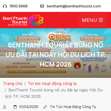
1900.6668
benthanh@benthanhtourist.com
MENU
BENTHANH TOURIST BÙNG NỔ
ƯU ĐÃI TẠI NGÀY HỘI DU LỊCH TP.
HCM 2026
Trang chủ
Tin tức hoạt động công ty
BenThanh Tourist bùng nổ ưu đãi tại ngày Hội Du
lịch TP. HCM 2026
01/04/2026
Tin Tức Hoạt Động Công Ty