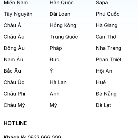
Miền Nam
Hàn Quốc
Sapa
Tây Nguyên
Đài Loan
Phú Quốc
Châu Á
Hồng Kông
Hà Giang
Châu Âu
Trung Quốc
Cần Thơ
Đông Âu
Pháp
Nha Trang
Nam Âu
Đức
Phan Thiết
Bắc Âu
Ý
Hội An
Châu Úc
Hà Lan
Huế
Châu Phi
Anh
Đà Nẵng
Châu Mỹ
Mỹ
Đà Lạt
HOTLINE
Khách lẻ:
0832 666 000