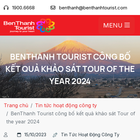
1900.6668
benthanh@benthanhtourist.com
MENU
BENTHANH TOURIST CÔNG BỐ
KẾT QUẢ KHẢO SÁT TOUR OF THE
YEAR 2024
Trang chủ
Tin tức hoạt động công ty
BenThanh Tourist công bố kết quả khảo sát Tour of
the year 2024
15/10/2023
Tin Tức Hoạt Động Công Ty