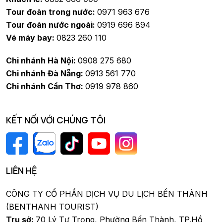
Tour đoàn trong nước:
0971 963 676
Tour đoàn nước ngoài:
0919 696 894
Vé máy bay:
0823 260 110
Chi nhánh Hà Nội:
0908 275 680
Chi nhánh Đà Nẵng:
0913 561 770
Chi nhánh Cần Thơ:
0919 978 860
KẾT NỐI VỚI CHÚNG TÔI
LIÊN HỆ
CÔNG TY CỔ PHẦN DỊCH VỤ DU LỊCH BẾN THÀNH
(BENTHANH TOURIST)
Trụ sở:
70 Lý Tự Trọng, Phường Bến Thành, TP.Hồ