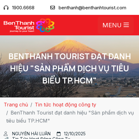
1900.6668
benthanh@benthanhtourist.com
MENU
BENTHANH TOURIST ĐẠT DANH
HIỆU "SẢN PHẨM DỊCH VỤ TIÊU
BIỂU TP.HCM"
Trang chủ
Tin tức hoạt động công ty
BenThanh Tourist đạt danh hiệu "Sản phẩm dịch vụ
tiêu biểu TP.HCM"
NGUYỄN HẢI LUÂN
12/10/2025
Tin Tức Hoạt Động Công Ty