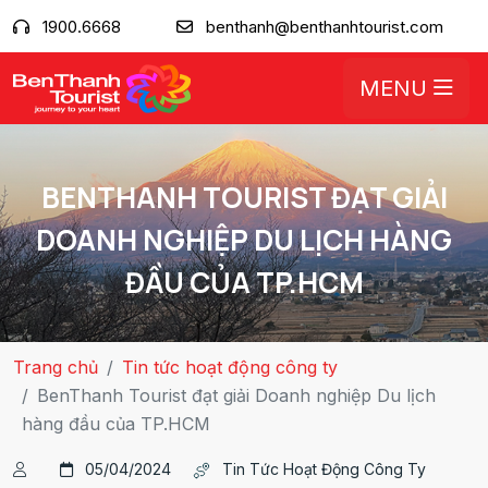
1900.6668
benthanh@benthanhtourist.com
MENU
BENTHANH TOURIST ĐẠT GIẢI
DOANH NGHIỆP DU LỊCH HÀNG
ĐẦU CỦA TP.HCM
Trang chủ
Tin tức hoạt động công ty
BenThanh Tourist đạt giải Doanh nghiệp Du lịch
hàng đầu của TP.HCM
05/04/2024
Tin Tức Hoạt Động Công Ty