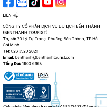
LIÊN HỆ
CÔNG TY CỔ PHẦN DỊCH VỤ DU LỊCH BẾN THÀNH
(BENTHANH TOURIST)
Trụ sở:
70 Lý Tự Trọng, Phường Bến Thành, TP.Hồ
Chí Minh
Tel:
028 3520 2020
Email:
benthanh@benthanhtourist.com
Tổng Đài:
1900 6668
Giấy phép kinh doanh theo số: 0301171827 (Đăng ký