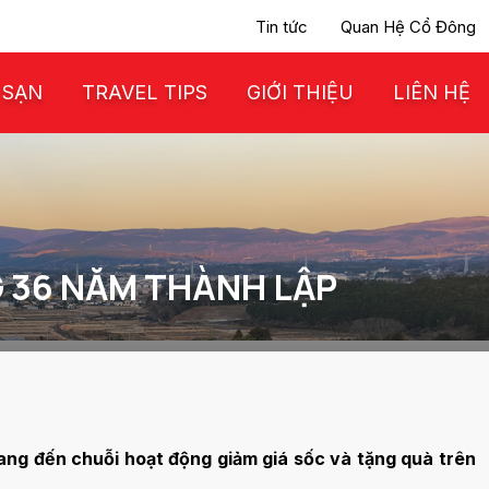
Tin tức
Quan Hệ Cổ Đông
 SẠN
TRAVEL TIPS
GIỚI THIỆU
LIÊN HỆ
G 36 NĂM THÀNH LẬP
mang đến chuỗi hoạt động giảm giá sốc và tặng quà trên