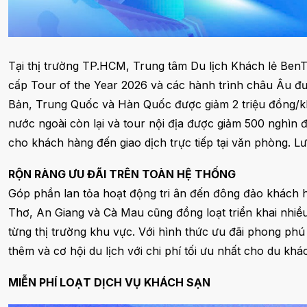
Tại thị trường TP.HCM, Trung tâm Du lịch Khách lẻ BenT
cấp Tour of the Year 2026 và các hành trình châu Âu đư
Bản, Trung Quốc và Hàn Quốc được giảm 2 triệu đồng/khách
nước ngoài còn lại và tour nội địa được giảm 500 nghìn
cho khách hàng đến giao dịch trực tiếp tại văn phòng. L
RỘN RÀNG ƯU ĐÃI TRÊN TOÀN HỆ THỐNG
Góp phần lan tỏa hoạt động tri ân đến đông đảo khách h
Thơ, An Giang và Cà Mau cũng đồng loạt triển khai nhiều 
từng thị trường khu vực. Với hình thức ưu đãi phong ph
thêm và cơ hội du lịch với chi phí tối ưu nhất cho du khá
MIỄN PHÍ LOẠT DỊCH VỤ KHÁCH SẠN