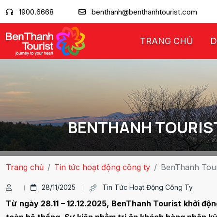
1900.6668
benthanh@benthanhtourist.com
TRANG CHỦ
D
BENTHANH TOURIST 
Trang chủ
Tin tức hoạt động công ty
BenThanh Touri
28/11/2025
Tin Tức Hoạt Động Công Ty
Từ ngày 28.11 – 12.12.2025, BenThanh Tourist khởi độn