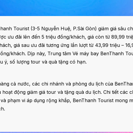
hanh Tourist (3-5 Nguyễn Huệ, P.Sài Gòn) giảm giá sâu ch
ợc ưu đãi lên đến 5 triệu đồng/khách, giá còn từ 89,99 tr
, giá sau ưu đãi tương ứng lần lượt từ 43,99 triệu – 16,99
 đồng/khách. Dịp này, Trung tâm Vé máy bay BenThanh Tour
ưu ý, số lượng tour và quà tặng có hạn.
àng cả nước, các chi nhánh và phòng du lịch của BenThan
hoạt động giảm giá tour và tặng quà du lịch. Chi tiết các 
ú và phạm vi áp dụng rộng khắp, BenThanh Tourist mong muố
ch.