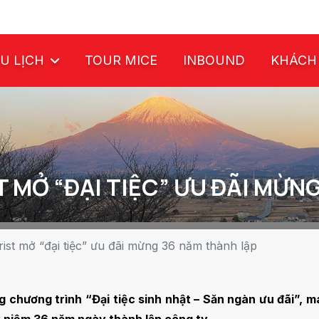
U LỊCH
TOUR MICE
INBOUND
KHÁCH
MỞ “ĐẠI TIỆC” ƯU ĐÃI MỪN
st mở “đại tiệc” ưu đãi mừng 36 năm thành lập
g chương trình “Đại tiệc sinh nhật – Săn ngàn ưu đãi”, 