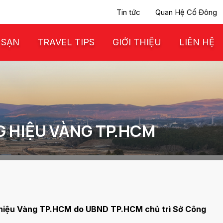
Tin tức
Quan Hệ Cổ Đông
 SẠN
TRAVEL TIPS
GIỚI THIỆU
LIÊN HỆ
 HIỆU VÀNG TP.HCM
g hiệu Vàng TP.HCM do UBND TP.HCM chủ trì Sở Công