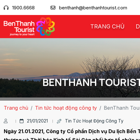
1900.6668
benthanh@benthanhtourist.com
TRANG CHỦ
D
BENTHANH TOURIST
Trang chủ
Tin tức hoạt động công ty
BenThanh Tour
21/01/2021
Tin Tức Hoạt Động Công Ty
Ngày 21.01.2021, Công ty Cổ phần Dịch vụ Du lịch Bế