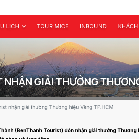
U LỊCH
TOUR MICE
INBOUND
KHÁCH
 NHẬN GIẢI THƯỞNG THƯƠNG
ist nhận giải thưởng Thương hiệu Vàng TP.HCM
n Thành (BenThanh Tourist) đón nhận giải thưởng Thươn