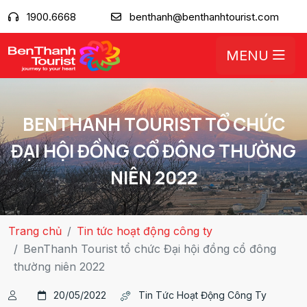
1900.6668
benthanh@benthanhtourist.com
MENU
BENTHANH TOURIST TỔ CHỨC
ĐẠI HỘI ĐỒNG CỔ ĐÔNG THƯỜNG
NIÊN 2022
Trang chủ
Tin tức hoạt động công ty
BenThanh Tourist tổ chức Đại hội đồng cổ đông
thường niên 2022
20/05/2022
Tin Tức Hoạt Động Công Ty