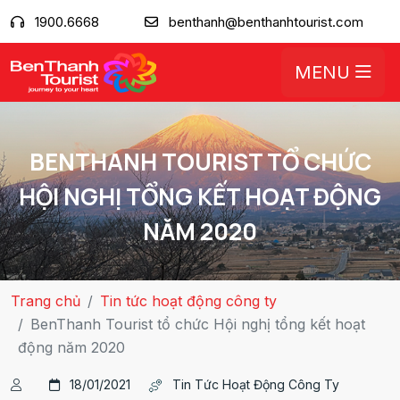
1900.6668
benthanh@benthanhtourist.com
MENU
BENTHANH TOURIST TỔ CHỨC
HỘI NGHỊ TỔNG KẾT HOẠT ĐỘNG
NĂM 2020
Trang chủ
Tin tức hoạt động công ty
BenThanh Tourist tổ chức Hội nghị tổng kết hoạt
động năm 2020
18/01/2021
Tin Tức Hoạt Động Công Ty