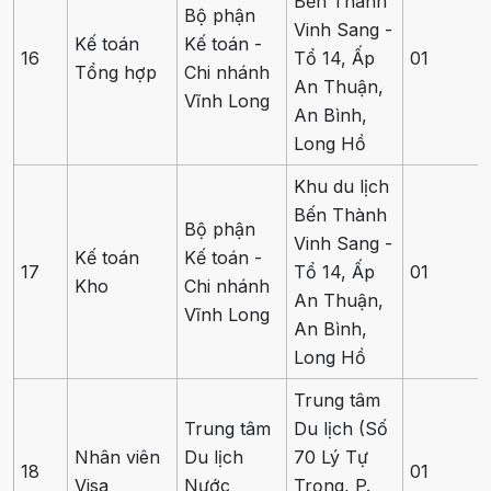
Bến Thành
Bộ phận
Vinh Sang -
Kế toán
Kế toán -
16
Tổ 14, Ấp
01
Tổng hợp
Chi nhánh
An Thuận,
Vĩnh Long
An Bình,
Long Hồ
Khu du lịch
Bến Thành
Bộ phận
Vinh Sang -
Kế toán
Kế toán -
17
Tổ 14, Ấp
01
Kho
Chi nhánh
An Thuận,
Vĩnh Long
An Bình,
Long Hồ
Trung tâm
Trung tâm
Du lịch (Số
Nhân viên
Du lịch
70 Lý Tự
18
01
Visa
Nước
Trọng, P.