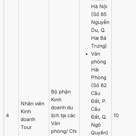
Hà Nội
(Số 85
Nguyễn
Du, Q.
Hai Bà
Trưng)
Văn
phòng
Hải
Phòng
(Số 82
Bộ phận
Cầu
Kinh
Đất, P.
Nhân viên
doanh du
Cầu
Kinh
4
lịch tại các
10
Đất, Q.
doanh
Văn
Ngô
Tour
phòng/ Chi
Quyền)