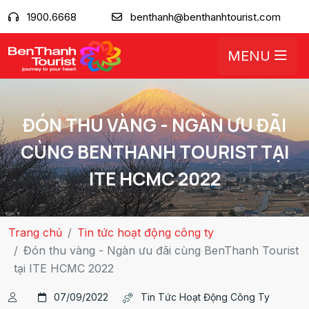
1900.6668
benthanh@benthanhtourist.com
MENU
ĐÓN THU VÀNG - NGÀN ƯU ĐÃI
CÙNG BENTHANH TOURIST TẠI
ITE HCMC 2022
Trang chủ
Tin tức hoạt động công ty
Đón thu vàng - Ngàn ưu đãi cùng BenThanh Tourist
tại ITE HCMC 2022
07/09/2022
Tin Tức Hoạt Động Công Ty