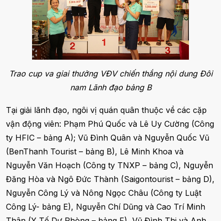
Trao cup va giai thưởng VĐV chiến thắng nội dung Đôi
nam Lãnh đạo bảng B
Tại giải lãnh đạo, ngôi vị quán quân thuộc về các cặp
vận động viên: Phạm Phú Quốc và Lê Uy Cường (Công
ty HFIC – bảng A); Vũ Đình Quân và Nguyễn Quốc Vũ
(BenThanh Tourist – bảng B), Lê Minh Khoa và
Nguyễn Văn Hoạch (Công ty TNXP – bảng C), Nguyễn
Đăng Hòa và Ngô Đức Thành (Saigontourist – bảng D),
Nguyễn Công Lý và Nông Ngọc Châu (Công ty Luật
Công Lý- bảng E), Nguyễn Chí Dũng và Cao Trí Minh
Thân (Y Tế Dự Phòng – bảng F), Vũ Đình Thi và Anh