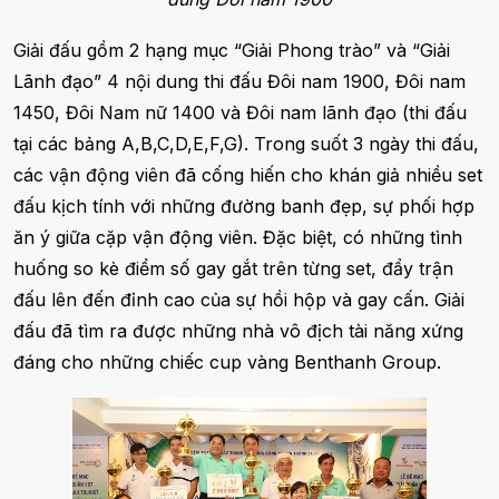
Giải đấu gồm 2 hạng mục “Giải Phong trào” và “Giải
Lãnh đạo” 4 nội dung thi đấu Đôi nam 1900, Đôi nam
1450, Đôi Nam nữ 1400 và Đôi nam lãnh đạo (thi đấu
tại các bảng A,B,C,D,E,F,G). Trong suốt 3 ngày thi đấu,
các vận động viên đã cống hiến cho khán giả nhiều set
đấu kịch tính với những đường banh đẹp, sự phối hợp
ăn ý giữa cặp vận động viên. Đặc biệt, có những tình
huống so kè điểm số gay gắt trên từng set, đẩy trận
đấu lên đến đỉnh cao của sự hồi hộp và gay cấn. Giải
đấu đã tìm ra được những nhà vô địch tài năng xứng
đáng cho những chiếc cup vàng Benthanh Group.