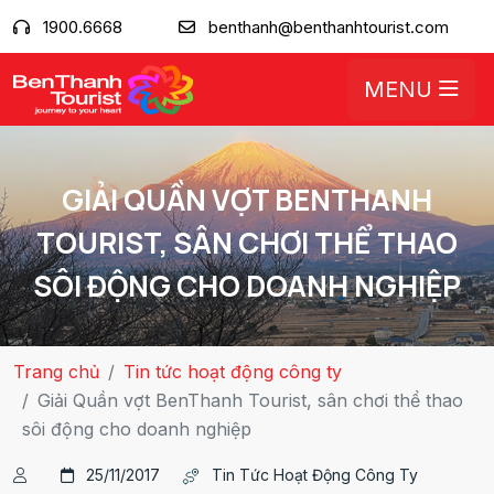
1900.6668
benthanh@benthanhtourist.com
MENU
GIẢI QUẦN VỢT BENTHANH
TOURIST, SÂN CHƠI THỂ THAO
SÔI ĐỘNG CHO DOANH NGHIỆP
Trang chủ
Tin tức hoạt động công ty
Giải Quần vợt BenThanh Tourist, sân chơi thể thao
sôi động cho doanh nghiệp
25/11/2017
Tin Tức Hoạt Động Công Ty