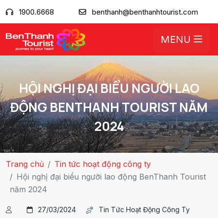
1900.6668
benthanh@benthanhtourist.com
MENU
HỘI NGHỊ ĐẠI BIỂU NGƯỜI LAO
ĐỘNG BENTHANH TOURIST NĂM
2024
Trang chủ
Tin tức hoạt động công ty
Hội nghị đại biểu người lao động BenThanh Tourist
năm 2024
27/03/2024
Tin Tức Hoạt Động Công Ty