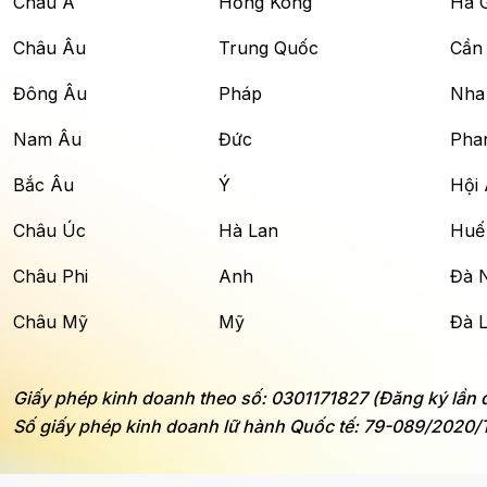
Châu Á
Hồng Kông
Hà 
Châu Âu
Trung Quốc
Cần
Đông Âu
Pháp
Nha
Nam Âu
Đức
Phan
Bắc Âu
Ý
Hội
Châu Úc
Hà Lan
Huế
Châu Phi
Anh
Đà 
Châu Mỹ
Mỹ
Đà L
Giấy phép kinh doanh theo số: 0301171827 (Đăng ký lần
Số giấy phép kinh doanh lữ hành Quốc tế: 79-089/202