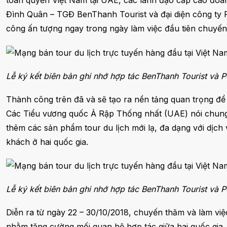
toàn quyền Việt Nam tại UAE, các lãnh đạo cấp cao đoàn
Đình Quân – TGĐ BenThanh Tourist và đại diện công ty P
công ấn tượng ngay trong ngày làm việc đầu tiên chuyến
Lễ ký kết biên bản ghi nhớ hợp tác BenThanh Tourist và P
Thành công trên đã và sẽ tạo ra nền tảng quan trọng để
Các Tiểu vương quốc Ả Rập Thống nhất (UAE) nói chung.
thêm các sản phẩm tour du lịch mới lạ, đa dạng với dịc
khách ở hai quốc gia.
Lễ ký kết biên bản ghi nhớ hợp tác BenThanh Tourist và P
Diễn ra từ ngày 22 – 30/10/2018, chuyến thăm và làm v
nhằm tăng cường mối quan hệ hợp tác giữa hai quốc gia, 