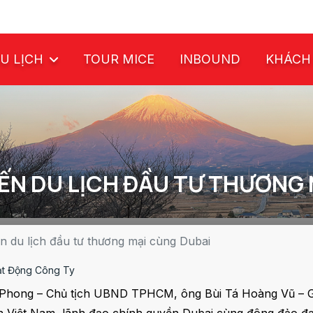
U LỊCH
TOUR MICE
INBOUND
KHÁCH
ẾN DU LỊCH ĐẦU TƯ THƯƠNG
ến du lịch đầu tư thương mại cùng Dubai
ạt Động Công Ty
h Phong – Chủ tịch UBND TPHCM, ông Bùi Tá Hoàng Vũ – 