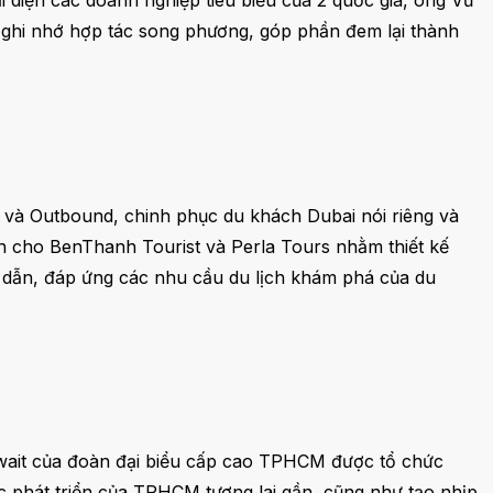
diện các doanh nghiệp tiêu biểu của 2 quốc gia, ông Vũ
n ghi nhớ hợp tác song phương, góp phần đem lại thành
 và Outbound, chinh phục du khách Dubai nói riêng và
n cho BenThanh Tourist và Perla Tours nhằm thiết kế
p dẫn, đáp ứng các nhu cầu du lịch khám phá của du
uwait của đoàn đại biểu cấp cao TPHCM được tổ chức
ợc phát triển của TPHCM tương lai gần, cũng như tạo nhịp