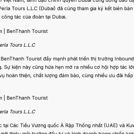
 Việt Nam, lãnh đạo chính quyền Dubai cùng đông đảo đại 
erla Tours L.L.C (Dubai) đã cùng tham gia ký kết biên bả
 công tác của đoàn tại Dubai.
erla Tours L.L.C
 BenThanh Tourist đẩy mạnh phát triển thị trường Inbound
 Sự kiện này cũng hứa hẹn mở ra nhiều cơ hội hợp tác lớ
h vụ hoàn thiện, chất lượng đảm bảo, cùng nhiều ưu đãi hấ
erla Tours L.L.C
iệc tại Các Tiểu Vương quốc Ả Rập Thống nhất (UAE) và K
giới thiệu môi trường đầu tư và kinh doanh trong chiến lư