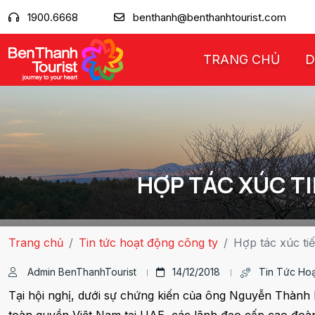
1900.6668
benthanh@benthanhtourist.com
TRANG CHỦ
D
HỢP TÁC XÚC TI
Trang chủ
Tin tức hoạt động công ty
Hợp tác xúc ti
Admin BenThanhTourist
14/12/2018
Tin Tức Ho
Tại hội nghị, dưới sự chứng kiến của ông Nguyễn Thàn