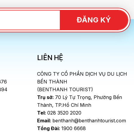
ĐĂNG KÝ
LIÊN HỆ
CÔNG TY CỔ PHẦN DỊCH VỤ DU LỊCH
676
BẾN THÀNH
894
(BENTHANH TOURIST)
Trụ sở:
70 Lý Tự Trọng, Phường Bến
Thành, TP.Hồ Chí Minh
Tel:
028 3520 2020
Email:
benthanh@benthanhtourist.com
Tổng Đài:
1900 6668