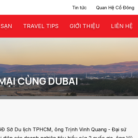
Tin tức
Quan Hệ Cổ Đông
 SẠN
TRAVEL TIPS
GIỚI THIỆU
LIÊN HỆ
 MẠI CÙNG DUBAI
GĐ Sở Du lịch TPHCM, ông Trịnh Vinh Quang - Đại sứ