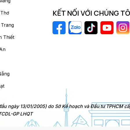
Giang
KẾT NỐI VỚI CHÚNG TÔ
 Thơ
 Trang
 Thiết
 An
Nẵng
ạt
 đầu ngày 13/01/2005) do Sở Kế hoạch và Đầu tư TPHCM cấ
0/TCDL-GP LHQT