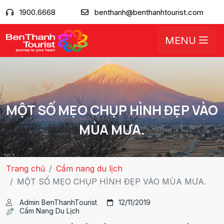
1900.6668
benthanh@benthanhtourist.com
MENU
MỘT SỐ MẸO CHỤP HÌNH ĐẸP VÀO
MÙA MƯA.
Trang chủ
Cẩm nang du lịch
MỘT SỐ MẸO CHỤP HÌNH ĐẸP VÀO MÙA MƯA.
Admin BenThanhTourist
12/11/2019
Cẩm Nang Du Lịch