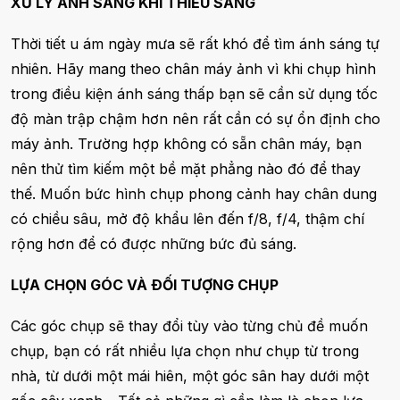
XỬ LÝ ÁNH SÁNG KHI THIẾU SÁNG
Thời tiết u ám ngày mưa sẽ rất khó để tìm ánh sáng tự
nhiên. Hãy mang theo chân máy ảnh vì khi chụp hình
trong điều kiện ánh sáng thấp bạn sẽ cần sử dụng tốc
độ màn trập chậm hơn nên rất cần có sự ổn định cho
máy ảnh. Trường hợp không có sẵn chân máy, bạn
nên thử tìm kiếm một bề mặt phẳng nào đó để thay
thế. Muốn bức hình chụp phong cảnh hay chân dung
có chiều sâu, mở độ khẩu lên đến f/8, f/4, thậm chí
rộng hơn để có được những bức đủ sáng.
LỰA CHỌN GÓC VÀ ÐỐI TƯỢNG CHỤP
Các góc chụp sẽ thay đổi tùy vào từng chủ đề muốn
chụp, bạn có rất nhiều lựa chọn như chụp từ trong
nhà, từ dưới một mái hiên, một góc sân hay dưới một