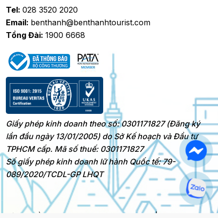
Tel:
028 3520 2020
Email:
benthanh@benthanhtourist.com
Tổng Đài:
1900 6668
Giấy phép kinh doanh theo số: 0301171827 (Đăng ký
lần đầu ngày 13/01/2005) do Sở Kế hoạch và Đầu tư
TPHCM cấp. Mã số thuế: 0301171827
Số giấy phép kinh doanh lữ hành Quốc tế: 79-
089/2020/TCDL-GP LHQT
Bản quyền 2025 © BenThanh Tourist
|