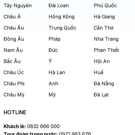
Tây Nguyên
Đài Loan
Phú Quốc
Châu Á
Hồng Kông
Hà Giang
Châu Âu
Trung Quốc
Cần Thơ
Đông Âu
Pháp
Nha Trang
Nam Âu
Đức
Phan Thiết
Bắc Âu
Ý
Hội An
Châu Úc
Hà Lan
Huế
Châu Phi
Anh
Đà Nẵng
Châu Mỹ
Mỹ
Đà Lạt
HOTLINE
Khách lẻ:
0832 666 000
Tour đoàn trong nước:
0971 963 676