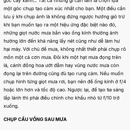
gốc cây xanh... Tất cả những gì cần làm là chọn lựa
một góc chụp tạo cảm xúc nhất cho bạn. Một điều cần
lưu ý khi chụp ảnh là không đứng ngược hướng gió trừ
khi bạn muốn tạo ra một hiệu ứng đặc biệt nào đó,
những giọt nước mưa bắn vào ống kính thường ảnh
hưởng lớn đến khả năng lấy nét cũng như dễ làm hư
hại máy. Với chủ đề mưa, không nhất thiết phải chụp rõ
mồn một cả cơn mưa. Đôi khi một hạt mưa đọng trên
lá, cánh đồng hoa ướt đẫm hay vũng nước mưa còn
đọng lại trên đường cũng đủ tạo rung cảm. Nếu muốn
chụp hình từng giọt mưa rơi, bạn nên để ống kính ở f/4
hoặc lớn hơn và tốc độ cao. Ngược lại, để tạo tia sáng
lấp lánh thì phải điều chỉnh cho khẩu nhỏ từ f/10 trở
xuống.
CHỤP CẦU VỒNG SAU MƯA