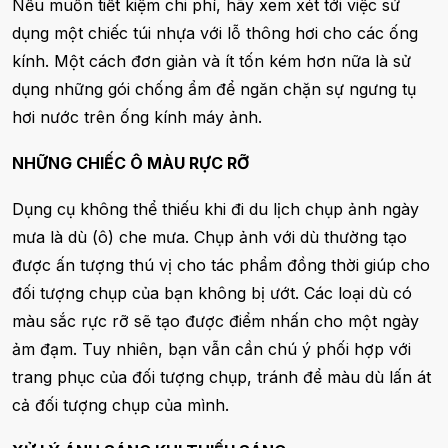
Nếu muốn tiết kiệm chi phí, hãy xem xét tới việc sử
dụng một chiếc túi nhựa với lỗ thông hơi cho các ống
kính. Một cách đơn giản và ít tốn kém hơn nữa là sử
dụng những gói chống ẩm để ngăn chặn sự ngưng tụ
hơi nước trên ống kính máy ảnh.
NHỮNG CHIẾC Ô MÀU RỰC RỠ
Dụng cụ không thể thiếu khi đi du lịch chụp ảnh ngày
mưa là dù (ô) che mưa. Chụp ảnh với dù thường tạo
được ấn tượng thú vị cho tác phẩm đồng thời giúp cho
đối tượng chụp của bạn không bị ướt. Các loại dù có
màu sắc rực rỡ sẽ tạo được điểm nhấn cho một ngày
ảm đạm. Tuy nhiên, bạn vẫn cần chú ý phối hợp với
trang phục của đối tượng chụp, tránh để màu dù lấn át
cả đối tượng chụp của mình.