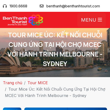
1900.6668
benthanh@benthanhtourist.com
MENU
TOUR MICE ÚC: KẾT NỐI CHUỖI
CUNG ỨNG TẠI HỘI CHỢ MCEC
VỚI HÀNH TRÌNH MELBOURNE -
SYDNEY
Trang chủ
Tour MICE
Tour Mice Úc: Kết Nối Chuỗi Cung Ứng Tại Hội Chợ
MCEC Với Hành Trình Melbourne - Sydney