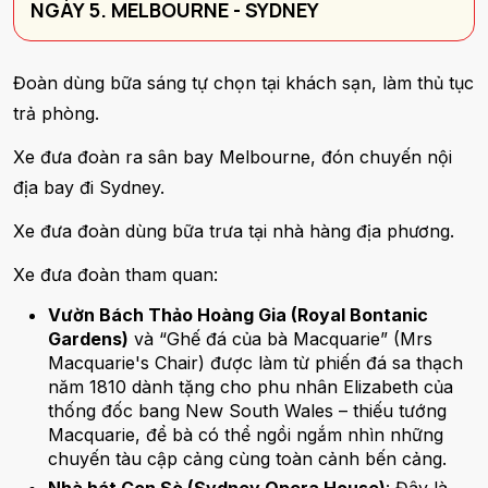
NGÀY 5. MELBOURNE - SYDNEY
Đoàn dùng bữa sáng tự chọn tại khách sạn, làm thủ tục
trả phòng.
Xe đưa đoàn ra sân bay Melbourne, đón chuyến nội
địa bay đi Sydney.
Xe đưa đoàn dùng bữa trưa tại nhà hàng địa phương.
Xe đưa đoàn tham quan:
Vườn Bách Thảo Hoàng Gia (Royal Bontanic
Gardens)
và “Ghế đá của bà Macquarie” (Mrs
Macquarie's Chair) được làm từ phiến đá sa thạch
năm 1810 dành tặng cho phu nhân Elizabeth của
thống đốc bang New South Wales – thiếu tướng
Macquarie, để bà có thể ngồi ngắm nhìn những
chuyến tàu cập cảng cùng toàn cảnh bến cảng.
Nhà hát Con Sò (Sydney Opera House)
: Đây là