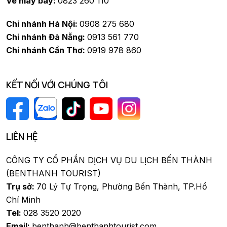
Vé máy bay:
0823 260 110
Chi nhánh Hà Nội:
0908 275 680
Chi nhánh Đà Nẵng:
0913 561 770
Chi nhánh Cần Thơ:
0919 978 860
KẾT NỐI VỚI CHÚNG TÔI
LIÊN HỆ
CÔNG TY CỔ PHẦN DỊCH VỤ DU LỊCH BẾN THÀNH
(BENTHANH TOURIST)
Trụ sở:
70 Lý Tự Trọng, Phường Bến Thành, TP.Hồ
Chí Minh
Tel:
028 3520 2020
Email:
benthanh@benthanhtourist.com