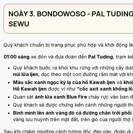
NGÀY 3. BONDOWOSO - PAL TUDING 
SEWU
Quý khách chuẩn bị trang phục phù hợp và khởi động là
01:00 sáng
xe đón và đưa đoàn đến
Pal Tuding
, trạm k
Quý khách bước ra khỏi khu rừng với những cây dươ
núi lửa Ijen
, dọc theo một con đường râm mát với 
Màu sắc xanh ngọc kỳ lạ của hồ Kawah Ijen
và
khó
Hồ Kawah Ijen
được ví như
“cốc axit xanh khổng lồ
Quan sát
ánh lửa xanh Blue Fire
cháy rực vào ban đê
Quý khách sẽ được chứng kiến cảnh những người thợ 
Bình minh lên ánh vàng đỏ cả đường chân trời phối 
vàng lưu huỳnh trên mặt đất, trên giỏ của người thợ
Sau khi chiêm ngưỡng cảnh tượng độc đáo này, đoàn di c