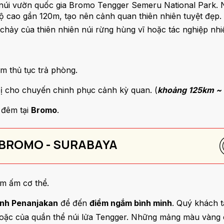
úi vườn quốc gia Bromo Tengger Semeru National Park. Nơ
 cao gần 120m, tạo nên cảnh quan thiên nhiên tuyệt đẹp.
hảy của thiên nhiên núi rừng hùng vĩ hoặc tác nghiệp nhi
m thủ tục trả phòng.
bị cho chuyến chinh phục cảnh kỳ quan. (
khoảng 125km ~ 4
 đêm tại
Bromo
.
I BROMO - SURABAYA
m ấm cơ thể.
nh Penanjakan
để đến
điểm ngắm bình minh
. Quý khách 
hoặc của quần thể núi lửa Tengger. Những mảng màu vàng c