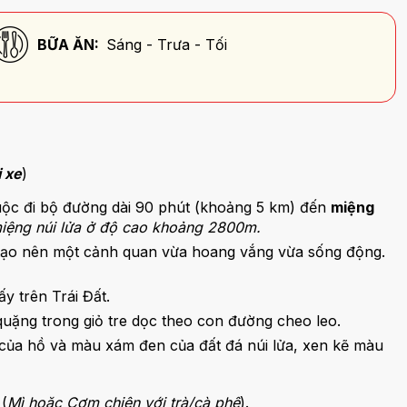
BỮA ĂN:
Sáng - Trưa - Tối
i xe
)
uộc đi bộ đường dài 90 phút (khoảng 5 km) đến
miệng
miệng núi lửa ở độ cao khoảng 2800m.
 tạo nên một cảnh quan vừa hoang vắng vừa sống động.
y trên Trái Đất.
uặng trong giỏ tre dọc theo con đường cheo leo.
 của hồ và màu xám đen của đất đá núi lửa, xen kẽ màu
(
Mì hoặc Cơm chiên với trà/cà phê
).