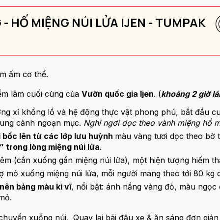
- HỐ MIỆNG NÚI LỬA IJEN - TUMPAK
m ấm cơ thể.
iểm lâm cuối cùng của
Vườn quốc gia Ijen
. (
khoảng 2 giờ lá
ng xỉ khổng lồ và hệ động thực vật phong phú, bắt đầu c
khung cảnh ngoạn mục.
Nghỉ ngơi dọc theo vành miệng hồ 
i bốc lên từ các lớp lưu huỳnh
màu vàng tươi dọc theo bờ
” trong lòng miệng núi lửa
.
m (cần xuống gần miệng núi lửa), một hiện tượng hiếm thấ
mỏ xuống miệng núi lửa, mỗi người mang theo tới 80 kg q
nên bảng màu kì vĩ
, nổi bật: ánh nắng vàng đỏ, màu ngọc
 mỏ.
huyển xuống núi. Quay lại bãi đậu xe & ăn sáng đơn giản 