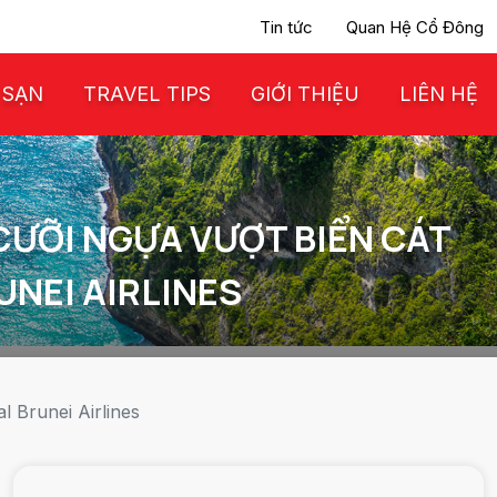
Tin tức
Quan Hệ Cổ Đông
 SẠN
TRAVEL TIPS
GIỚI THIỆU
LIÊN HỆ
CƯỠI NGỰA VƯỢT BIỂN CÁT
UNEI AIRLINES
 Brunei Airlines