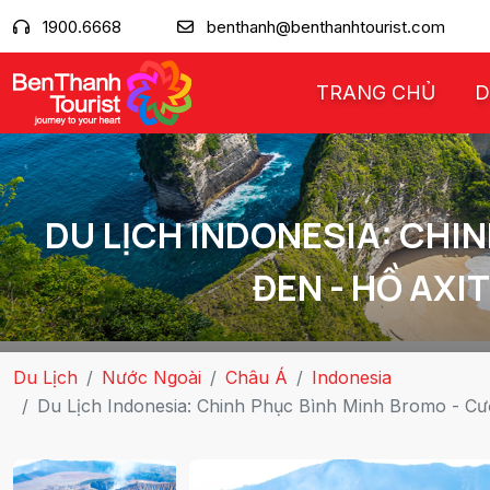
1900.6668
benthanh@benthanhtourist.com
TRANG CHỦ
D
DU LỊCH INDONESIA: CHI
ĐEN - HỒ AXI
Du Lịch
Nước Ngoài
Châu Á
Indonesia
Du Lịch Indonesia: Chinh Phục Bình Minh Bromo - Cưỡ