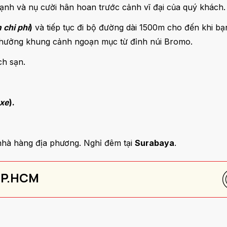
lạnh và nụ cười hân hoan trước cảnh vĩ đại của quý khách.
 chi phí
)
và tiếp tục đi bộ đường dài 1500m cho đến khi bạ
 hưởng khung cảnh ngoạn mục từ đỉnh núi Bromo.
ách sạn.
 xe
).
nhà hàng địa phương. Nghỉ đêm tại
Surabaya
.
TP.HCM