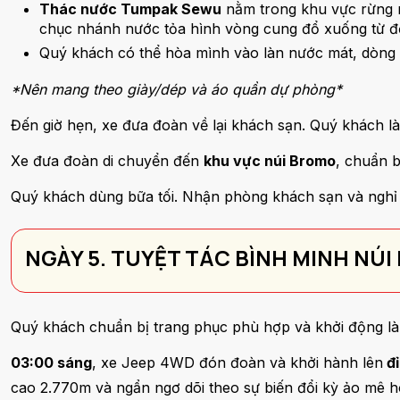
Thác nước Tumpak Sewu
nằm trong khu vực rừng n
chục nhánh nước tỏa hình vòng cung đổ xuống từ độ
Quý khách có thể hòa mình vào làn nước mát, dòng c
*Nên mang theo giày/dép và áo quần dự phòng*
Đến giờ hẹn, xe đưa đoàn về lại khách sạn. Quý khách là
Xe đưa đoàn di chuyển đến
khu vực núi Bromo
, chuẩn 
Quý khách dùng bữa tối. Nhận phòng khách sạn và nghỉ
NGÀY 5. TUYỆT TÁC BÌNH MINH NÚ
Quý khách chuẩn bị trang phục phù hợp và khởi động là
03:00 sáng
, xe Jeep 4WD đón đoàn và khởi hành lên
đỉ
cao 2.770m và ngẩn ngơ dõi theo sự biến đổi kỳ ảo mê 