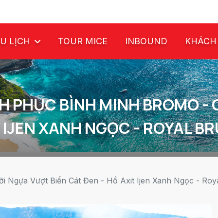
U LỊCH
TOUR MICE
INBOUND
KHÁCH
NH PHỤC BÌNH MINH BROMO - 
T IJEN XANH NGỌC - ROYAL BR
i Ngựa Vượt Biển Cát Đen - Hồ Axit Ijen Xanh Ngọc - Royal