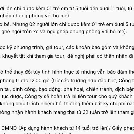
ời lớn chỉ được kèm 01 trẻ em từ 5 tuổi đến dưới 11 tuổi, t
ủ ghép chung phòng với bố mẹ).
cho bé. Nhưng 02 người lớn chỉ được kèm 01 trẻ em dưới 5 tu
1 ghế ngồi trên xe và ngủ ghép chung phòng với bố mẹ).
đọc kỹ chương trình, giá tour, các khoản bao gồm và khôn
i khuyết tật khi tham gia tour, đề nghị phải có thân nhân
ó thể thay đổi tùy tình hình thực tế nhưng vẫn bảo đảm t
phòng trước 12:00 giờ (trừ các trường hợp đặc biệt, Công
ên tai, đình công, bạo động, phá hoại, chiến tranh, dịch bệ
tục được, Công ty sẽ hoàn trả lại tiền tour cho quý khách s
 không chịu trách nhiệm bồi thường thêm bất kỳ chi phí nà
ông nhận hành khách mang thai từ 32 tuần trở lên tham gi
MND (Áp dụng hành khách từ 14 tuổi trở lên)/ Giấy phép lá