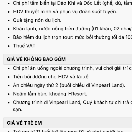
Chi phí tắm biển tại Đảo Khỉ và Dốc Lết (ghế, dù, tắ
HDV thuyết minh và phục vụ đoàn suốt tuyến.
Quà tặng nón du lịch.
Khăn lạnh, nước uống trên đường (01 khăn, 02 chai/
Bảo hiểm du lịch trọn tour: mức bồi thường tối đa 1
Thuế VAT
GIÁ VÉ KHÔNG BAO GỒM
Chi phí ăn uống ngoài chương trình, vui chơi giải trí
Tiền bồi dưỡng cho HDV và tài xế.
Ăn chiều ngày thứ 2 (buổi chiều đi Vinpearl Land).
Ngâm tắm bùn, khoáng I-Resort.
Chương trình đi Vinpearl Land, Quý khách tự chi trả
sạn.
GIÁ VÉ TRẺ EM
Trẻ em từ 11 tuổi trở lên mua 01 vé như người lớn.