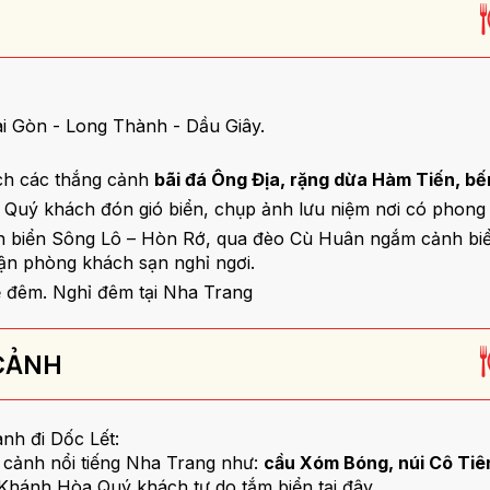
i Gòn - Long Thành - Dầu Giây.
ách các thắng cảnh
bãi đá Ông Địa, rặng dừa Hàm Tiến, b
 Quý khách đón gió biển, chụp ảnh lưu niệm nơi có phong c
n biển Sông Lô – Hòn Rớ, qua đèo Cù Huân ngắm cảnh biể
n phòng khách sạn nghỉ ngơi.
về đêm. Nghỉ đêm tại Nha Trang
 CẢNH
ành đi Dốc Lết:
cảnh nổi tiếng Nha Trang như:
cầu Xóm Bóng, núi Cô Tiê
a Khánh Hòa Quý khách tự do tắm biển tại đây