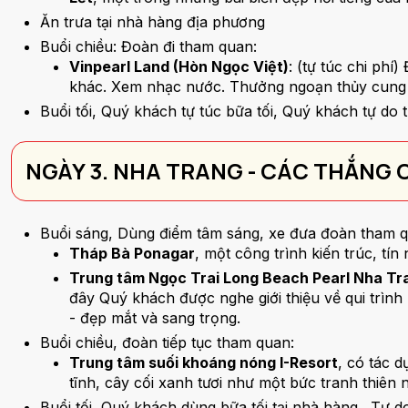
Ăn trưa tại nhà hàng địa phương
Buổi chiều: Đoàn đi tham quan:
Vinpearl Land (Hòn Ngọc Việt)
: (tự túc chi ph
khác. Xem nhạc nước. Thưởng ngoạn thủy cung 
Buổi tối, Quý khách tự túc bữa tối, Quý khách tự 
NGÀY 3. NHA TRANG - CÁC THẮNG
Buổi sáng, Dùng điểm tâm sáng, xe đưa đoàn tham q
Tháp Bà Ponagar
, một công trình kiến trúc, tí
Trung tâm Ngọc Trai Long Beach Pearl Nha Tr
đây Quý khách được nghe giới thiệu về qui trình 
- đẹp mắt và sang trọng.
Buổi chiều, đoàn tiếp tục tham quan:
Trung tâm suối khoáng nóng I-Resort
, có tác 
tĩnh, cây cối xanh tươi như một bức tranh thiên
Buổi tối, Quý khách dùng bữa tối tại nhà hàng . Tự