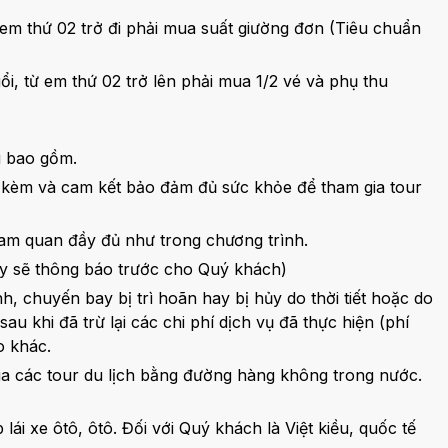
ừ em thứ 02 trở đi phải mua suất giường đơn (Tiêu chuẩn
ổi, từ em thứ 02 trở lên phải mua 1/2 vé và phụ thu
g bao gồm.
 đi kèm và cam kết bảo đảm đủ sức khỏe để tham gia tour
ham quan đầy đủ như trong chương trình.
 ty sẽ thông báo trước cho Quý khách)
nh, chuyến bay bị trì hoãn hay bị hủy do thời tiết hoặc do
au khi đã trừ lại các chi phí dịch vụ đã thực hiện (phí
o khác.
a các tour du lịch bằng đường hàng không trong nước.
i xe ôtô, ôtô. Đối với Quý khách là Việt kiều, quốc tế