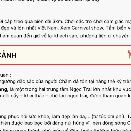
í) Đi cáp treo qua biển dài 3km. Chơi các trò chơi cảm giá
đẹp và lớn nhất Việt Nam. Xem Carnival show. Tắm biển 
do tham quan đến giờ về lại khách sạn, phương tiện di chuyển 
 CẢNH
uan :
n ngưỡng đặc sắc của người Chăm đã tồn tại hàng thế kỷ tr
ang
, là một trong hai trung tâm Ngọc Trai lớn nhất khu v
nuôi cấy – khai thác – chế tác ngọc trai, được tham quan kh
dụng phục hồi sức khỏe, làm đẹp làn da,….(tự túc chi phí)
 nhiên được bao bọc bởi dáng núi hùng vĩ, bên dòng sông 
 do tham quan thành phố biển về đêm hoặc thưởng thức hải