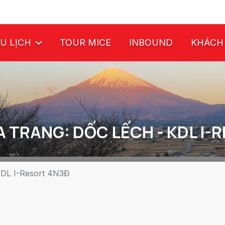
U LỊCH
TOUR MICE
INBOUND
KHÁCH
A TRANG: DỐC LẾCH - KDL I-
KDL I-Resort 4N3Đ