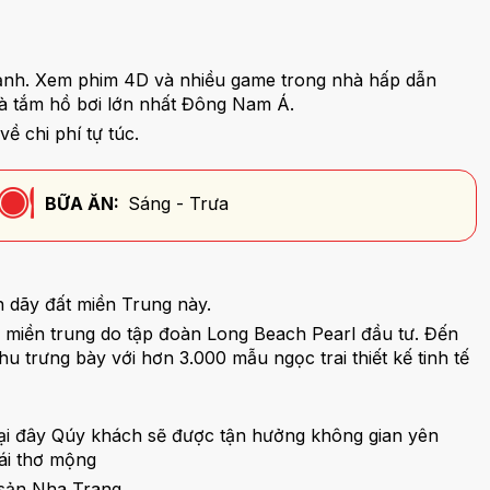
c mạnh. Xem phim 4D và nhiều game trong nhà hấp dẫn
và tắm hồ bơi lớn nhất Đông Nam Á.
về chi phí tự túc.
BỮA ĂN:
Sáng - Trưa
ên dãy đất miền Trung này.
ực miền trung do tập đoàn Long Beach Pearl đầu tư. Đến
u trưng bày với hơn 3.000 mẫu ngọc trai thiết kế tinh tế
. Tại đây Qúy khách sẽ được tận hưởng không gian yên
Cái thơ mộng
 sản Nha Trang.