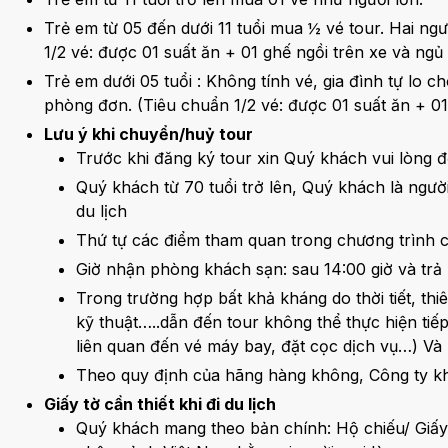
Trẻ em từ 05 đến dưới 11 tuổi mua ½ vé tour. Hai ngư
1/2 vé: được 01 suất ăn + 01 ghế ngồi trên xe và ng
Trẻ em dưới 05 tuổi : Không tính vé, gia đình tự lo 
phòng đơn. (Tiêu chuẩn 1/2 vé: được 01 suất ăn + 0
Lưu ý khi chuyển/huỷ tour
Trước khi đăng ký tour xin Quý khách vui lòng 
Quý khách từ 70 tuổi trở lên, Quý khách là ngườ
du lịch
Thứ tự các điểm tham quan trong chương trình c
Giờ nhận phòng khách sạn: sau 14:00 giờ và trả 
Trong trường hợp bất khả kháng do thời tiết, thi
kỹ thuật…..dẫn đến tour không thể thực hiện tiếp 
liên quan đến vé máy bay, đặt cọc dịch vụ…) Và
Theo quy định của hãng hàng không, Công ty kh
Giấy tờ cần thiết khi đi du lịch
Quý khách mang theo bản chính: Hộ chiếu/ Giấy C