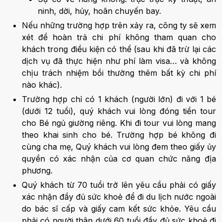
ninh, dời, hủy, hoãn chuyến bay.
Nếu những trường hợp trên xảy ra, công ty sẽ xem
xét để hoàn trả chi phí không tham quan cho
khách trong điều kiện có thể (sau khi đã trừ lại các
dịch vụ đã thực hiện như phí làm visa… và không
chịu trách nhiệm bồi thường thêm bất kỳ chi phí
nào khác).
Trường hợp chỉ có 1 khách (người lớn) đi với 1 bé
(dưới 12 tuổi), quý khách vui lòng đóng tiền tour
cho Bé ngủ giường riêng. Khi đi tour vui lòng mang
theo khai sinh cho bé. Trường hợp bé không đi
cùng cha mẹ, Quý khách vui lòng đem theo giấy ủy
quyền có xác nhận của cơ quan chức năng địa
phương.
Quý khách từ 70 tuổi trở lên yêu cầu phải có giấy
xác nhận đầy đủ sức khoẻ để đi du lịch nước ngoài
do bác sĩ cấp và giấy cam kết sức khỏe. Yêu cầu
phải có người thân dưới 60 tuổi đầy đủ sức khoẻ đi