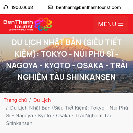
1900.6668
benthanh@benthanhtourist.com
MENU
DU LỊCH NHẬT BẢN (SIÊU TIẾT
KIỆM): TOKYO - NÚI PHÚ SĨ -
NAGOYA - KYOTO - OSAKA - TRẢI
NGHIỆM TÀU SHINKANSEN
Trang chủ
Du Lịch
Du Lịch Nhật Bản (Siêu Tiết Kiệm): Tokyo - Núi Phú
Sĩ - Nagoya - Kyoto - Osaka - Trải Nghiệm Tàu
Shinkansen