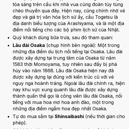
tỏa sáng trên cầu khi nhà vua cùng đoàn tùy tùng
chèo thuyền qua đây. Hiện nay, cũng chính nhờ vẻ
đẹp và giá trị văn hóa lịch sử ấy, cầu Togetsu là
địa danh biểu tượng của Arashiyama, và là một địa
điểm nổi tiếng cho các bộ phim lịch sử của Nhật.
Quý khách dùng bữa trưa, sau đó tham quan:
Lâu đài Osaka
(chụp hình bên ngoài): Một trong
những địa điểm du lịch nổi tiếng tại Osaka. Lâu đài
được xây dựng tại trung tâm của Osaka từ năm
1583 thời Momoyama, tuy nhiên sau đấy bị phá
hủy vào năm 1868. Lâu đài Osaka hiện nay đã
được xây dựng lại đúng với kiến trúc cũ với vẻ
nguy nga hoành tráng. Ngoài lâu đài chính ra, hiện
nay khu vực xung quanh lâu đài được xây dựng
thành quần thể gọi là công viên lâu đài Osaka, nổi
tiếng với mua hoa mơ hoa anh đào, một trong
những địa điểm ngắm hoa đẹp nhất Osaka.
Tự do mua sắm tại
Shinsaibashi
(nếu thời gian cho
phép).