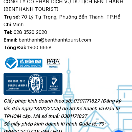
CÔNG TY CỔ PHẦN DỊCH VỤ DU LỊCH BẾN THÀNH
(BENTHANH TOURIST)
Trụ sở:
70 Lý Tự Trọng, Phường Bến Thành, TP.Hồ
Chí Minh
Tel:
028 3520 2020
Email:
benthanh@benthanhtourist.com
Tổng Đài:
1900 6668
Giấy phép kinh doanh theo số: 0301171827 (Đăng ký
lần đầu ngày 13/01/2005) do Sở Kế hoạch và Đầu tư
TPHCM cấp. Mã số thuế: 0301171827
Số giấy phép kinh doanh lữ hành Quốc tế: 79-
089/2020/TCDL-GP LHQT