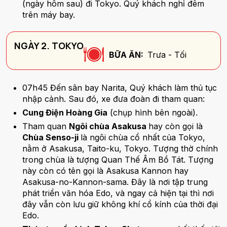
(ngày hôm sau) đi Tokyo. Quý khách nghỉ đêm
trên máy bay.
NGÀY 2. TOKYO
BỮA ĂN:
Trưa - Tối
07h45 Đến sân bay Narita, Quý khách làm thủ tục
nhập cảnh. Sau đó, xe đưa đoàn đi tham quan:
Cung Điện Hoàng Gia
(chụp hình bên ngoài).
Tham quan
Ngôi chùa Asakusa
hay còn gọi là
Chùa Senso-ji
là ngôi chùa cổ nhất của Tokyo,
nằm ở Asakusa, Taito-ku, Tokyo. Tượng thờ chính
trong chùa là tượng Quan Thế Âm Bồ Tát. Tượng
này còn có tên gọi là Asakusa Kannon hay
Asakusa-no-Kannon-sama. Đây là nơi tập trung
phát triển văn hóa Edo, và ngay cả hiện tại thì nơi
đây vẫn còn lưu giữ không khí cổ kính của thời đại
Edo.