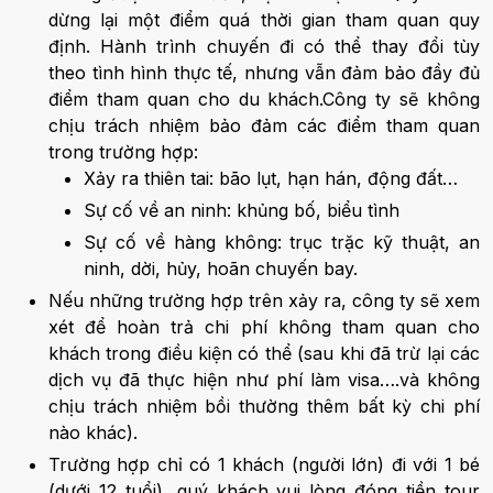
dừng lại một điểm quá thời gian tham quan quy
định. Hành trình chuyến đi có thể thay đổi tùy
theo tình hình thực tế, nhưng vẫn đảm bảo đầy đủ
điểm tham quan cho du khách.Công ty sẽ không
chịu trách nhiệm bảo đảm các điểm tham quan
trong trường hợp:
Xảy ra thiên tai: bão lụt, hạn hán, động đất…
Sự cố về an ninh: khủng bố, biểu tình
Sự cố về hàng không: trục trặc kỹ thuật, an
ninh, dời, hủy, hoãn chuyến bay.
Nếu những trường hợp trên xảy ra, công ty sẽ xem
xét để hoàn trả chi phí không tham quan cho
khách trong điều kiện có thể (sau khi đã trừ lại các
dịch vụ đã thực hiện như phí làm visa….và không
chịu trách nhiệm bồi thường thêm bất kỳ chi phí
nào khác).
Trường hợp chỉ có 1 khách (người lớn) đi với 1 bé
(dưới 12 tuổi), quý khách vui lòng đóng tiền tour