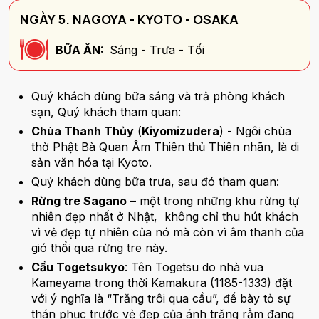
NGÀY 5. NAGOYA - KYOTO - OSAKA
BỮA ĂN:
Sáng - Trưa - Tối
Quý khách dùng bữa sáng và trả phòng khách
sạn, Quý khách tham quan:
Chùa Thanh Thủy
(
Kiyomizudera
) - Ngôi chùa
thờ Phật Bà Quan Âm Thiên thủ Thiên nhãn, là di
sản văn hóa tại Kyoto.
Quý khách dùng bữa trưa, sau đó tham quan:
Rừng tre Sagano
– một trong những khu rừng tự
nhiên đẹp nhất ở Nhật, không chỉ thu hút khách
vì vẻ đẹp tự nhiên của nó mà còn vì âm thanh của
gió thổi qua rừng tre này.
Cầu Togetsukyo
: Tên Togetsu do nhà vua
Kameyama trong thời Kamakura (1185-1333) đặt
với ý nghĩa là “Trăng trôi qua cầu”, để bày tỏ sự
thán phục trước vẻ đẹp của ánh trăng rằm đang