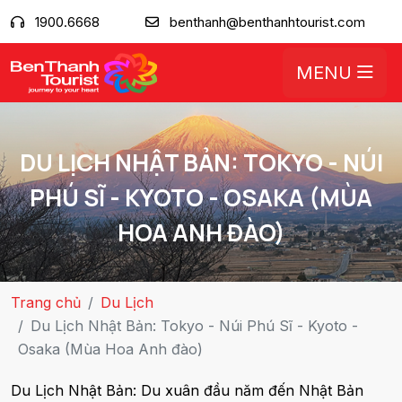
1900.6668
benthanh@benthanhtourist.com
MENU
DU LỊCH NHẬT BẢN: TOKYO - NÚI
PHÚ SĨ - KYOTO - OSAKA (MÙA
HOA ANH ĐÀO)
Trang chủ
Du Lịch
Du Lịch Nhật Bản: Tokyo - Núi Phú Sĩ - Kyoto -
Osaka (Mùa Hoa Anh đào)
Du Lịch Nhật Bản: Du xuân đầu năm đến Nhật Bản