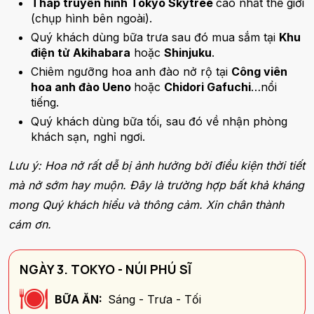
Tháp truyền hình Tokyo Skytree
cao nhất thế giới
(chụp hình bên ngoài).
Quý khách dùng bữa trưa sau đó mua sắm tại
Khu
điện tử Akihabara
hoặc
Shinjuku
.
Chiêm ngưỡng hoa anh đào nở rộ tại
Công viên
hoa anh đào Ueno
hoặc
Chidori Gafuchi
…nổi
tiếng.
Quý khách dùng bữa tối, sau đó về nhận phòng
khách sạn, nghỉ ngơi.
Lưu ý: Hoa nở rất dễ bị ảnh hưởng bởi điều kiện thời tiết
mà nở sớm hay muộn. Đây là trường hợp bất khả kháng
mong Quý khách hiểu và thông cảm. Xin chân thành
cám ơn.
NGÀY 3. TOKYO - NÚI PHÚ SĨ
BỮA ĂN:
Sáng - Trưa - Tối