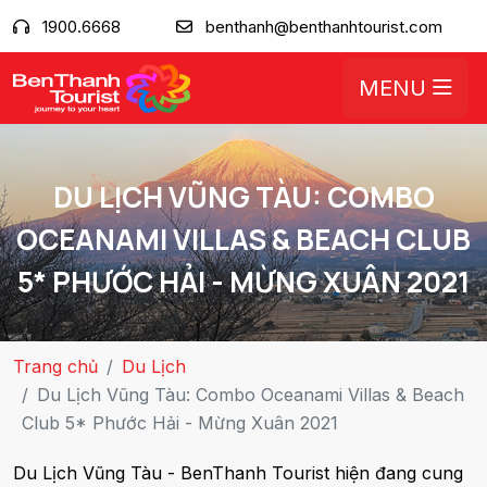
1900.6668
benthanh@benthanhtourist.com
MENU
DU LỊCH VŨNG TÀU: COMBO
OCEANAMI VILLAS & BEACH CLUB
5* PHƯỚC HẢI - MỪNG XUÂN 2021
Trang chủ
Du Lịch
Du Lịch Vũng Tàu: Combo Oceanami Villas & Beach
Club 5* Phước Hải - Mừng Xuân 2021
Du Lịch Vũng Tàu - BenThanh Tourist hiện đang cung