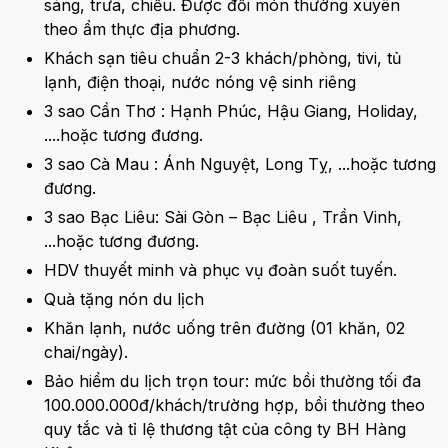
sáng, trưa, chiều. Được đổi món thường xuyên
theo ẩm thực địa phương.
Khách sạn tiêu chuẩn 2-3 khách/phòng, tivi, tủ
lạnh, điện thoại, nước nóng vệ sinh riêng
3 sao Cần Thơ : Hạnh Phúc, Hậu Giang, Holiday,
....hoặc tương đương.
3 sao Cà Mau : Ánh Nguyệt, Long Tỵ, ...hoặc tương
đương.
3 sao Bạc Liêu: Sài Gòn – Bạc Liêu , Trần Vinh,
...hoặc tương đương.
HDV thuyết minh và phục vụ đoàn suốt tuyến.
Quà tặng nón du lịch
Khăn lạnh, nước uống trên đường (01 khăn, 02
chai/ngày).
Bảo hiểm du lịch trọn tour: mức bồi thường tối đa
100.000.000đ/khách/trường hợp, bồi thường theo
quy tắc và tỉ lệ thương tật của công ty BH Hàng