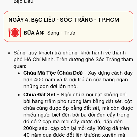
Bạc Liêu.
NGÀY 4. BẠC LIÊU - SÓC TRĂNG - TP.HCM
BỮA ĂN:
Sáng - Trưa
Sáng, quý khách trả phòng, khởi hành về thành
phố Hồ Chí Minh. Trên đường ghé Sóc Trăng tham
quan:
Chùa Mã Tộc (Chùa Dơi)
- Xây dựng cách đây
hơn 400 năm và là nơi trú ẩn của hàng ngàn
những con dơi lớn nhỏ.
Chùa Đất Sét
- Ngôi chùa nổi bật không chỉ
bởi hàng trăm pho tượng làm bằng đất sét, cột
chùa cũng được ốp bằng đất sét, mà còn được
nhiều người biết đến bởi ba đôi đèn cầy trong
đó có 2 cặp mà mỗi cây được đổ, đắp đến
200kg sáp, cặp còn lại mỗi cây 100kg đã trên
40 năm qua được đốt lên thường xuyên mà