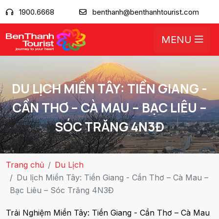
1900.6668
benthanh@benthanhtourist.com
MENU
DU LỊCH MIỀN TÂY: TIỀN GIANG -
CẦN THƠ – CÀ MAU – BẠC LIÊU –
SÓC TRĂNG 4N3Đ
Trang chủ
Du Lịch
Du lịch Miền Tây: Tiền Giang - Cần Thơ – Cà Mau –
Bạc Liêu – Sóc Trăng 4N3Đ
Trải Nghiệm Miền Tây: Tiền Giang - Cần Thơ – Cà Mau