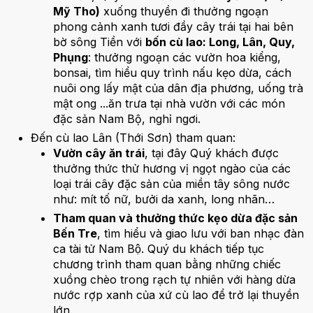
Mỹ Tho)
xuống thuyền đi thưởng ngoạn
phong cảnh xanh tươi đầy cây trái tại hai bên
bờ sông Tiền với
bốn cù lao: Long, Lân, Quy,
Phụng
: thưởng ngoạn các vườn hoa kiểng,
bonsai, tìm hiểu quy trình nấu kẹo dừa, cách
nuôi ong lấy mật của dân địa phương, uống trà
mật ong ...ăn trưa tại nhà vườn với các món
đặc sản Nam Bộ, nghỉ ngơi.
Đến cù lao Lân (Thới Sơn) tham quan:
Vườn cây ăn trái
, tại đây Quý khách được
thưởng thức thử hương vị ngọt ngào của các
loại trái cây đặc sản của miền tây sông nước
như: mít tố nữ, bưởi da xanh, long nhãn…
Tham quan và thưởng thức kẹo dừa đặc sản
Bến Tre
, tìm hiểu và giao lưu với ban nhạc đàn
ca tài tử Nam Bộ. Quý du khách tiếp tục
chương trình tham quan bằng những chiếc
xuồng chèo trong rạch tự nhiên với hàng dừa
nước rợp xanh của xứ cù lao để trở lại thuyền
lớn.