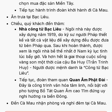
chọn mua đặc sản Miền Tây.
Tiếp tục hành trình đoàn khởi hành đi Cà Mau.
Ăn trưa tại Bạc Liêu.
Chiều, quý khách đến thăm:
Nhà công tử Bạc Liêu
- Ngôi nhà này được
xây dựng năm 1919, do kỹ sư người Pháp thiết
kế và tất cả vật liệu để xây dựng đều được đưa
từ bên Pháp qua. Sau khi hoàn thành, được
xem là ngôi nhà bề thế nhất ở Nam kỳ lục tỉnh
lúc bấy giờ. Và hơn hết là giai thoại cuộc sống
vàng son một thời của cậu Ba Huy (Trần Trinh
Huy) - Người được mệnh danh là “Công tử Bạc
Liêu”.
Tiếp tục, đoàn tham quan
Quan Âm Phật Đài
-
Đây là công trình văn hóa tâm linh, nổi bật với
pho tượng Bồ Tát Quan Âm cao 11m đứng uy
nghi hướng ra biển Đông.
Đến Cà Mau nhận phòng và nghỉ đêm tại Cà Mau.