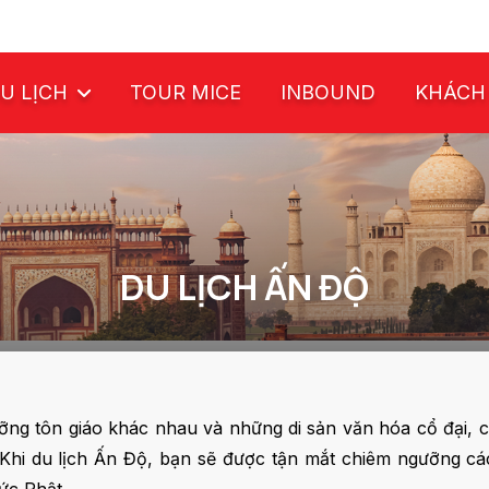
U LỊCH
TOUR MICE
INBOUND
KHÁCH
DU LỊCH ẤN ĐỘ
ưỡng tôn giáo khác nhau và những di sản văn hóa cổ đại, c
hi du lịch Ấn Độ, bạn sẽ được tận mắt chiêm ngưỡng các cô