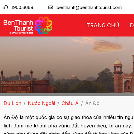
1900.6668
benthanh@benthanhtourist.com
TRANG CHỦ
D
Du Lịch
Nước Ngoài
Châu Á
Ấn Độ
Ấn Độ là một quốc gia có sự giao thoa của nhiều tín ng
lịch đam mê khám phá vùng đất huyền diệu, bí ẩn này. K