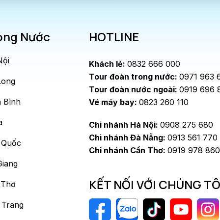
ong Nước
HOTLINE
Nội
Khách lẻ:
0832 666 000
Tour đoàn trong nước:
0971 963 
Long
Tour đoàn nước ngoài:
0919 696 
 Bình
Vé máy bay:
0823 260 110
a
Chi nhánh Hà Nội:
0908 275 680
Chi nhánh Đà Nẵng:
0913 561 770
 Quốc
Chi nhánh Cần Thơ:
0919 978 860
Giang
KẾT NỐI VỚI CHÚNG TÔ
 Thơ
 Trang