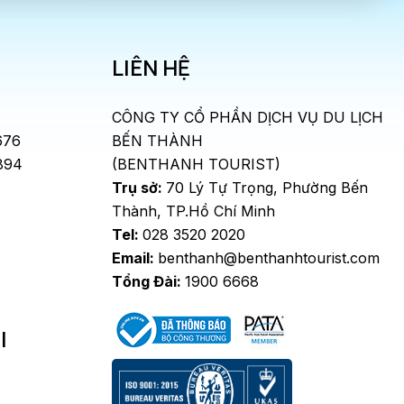
LIÊN HỆ
CÔNG TY CỔ PHẦN DỊCH VỤ DU LỊCH
676
BẾN THÀNH
894
(BENTHANH TOURIST)
Trụ sở:
70 Lý Tự Trọng, Phường Bến
Thành, TP.Hồ Chí Minh
Tel:
028 3520 2020
Email:
benthanh@benthanhtourist.com
Tổng Đài:
1900 6668
I