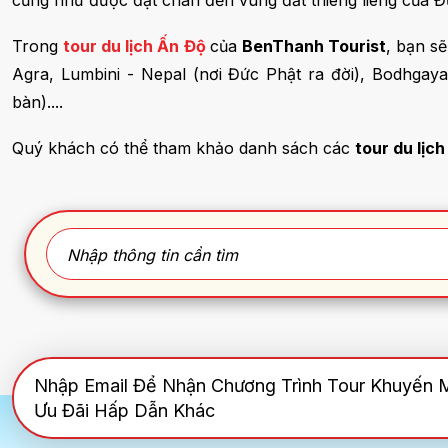
cũng như được đặt chân đến vùng đất thiêng liêng của Đ
Trong
tour du lịch Ấn Độ
của
BenThanh Tourist
, bạn s
Agra, Lumbini - Nepal (nơi Đức Phật ra đời), Bodhgaya
bàn)....
Quý khách có thể tham khảo danh sách các
tour du lịc
Nhập Email Để Nhận Chương Trình Tour Khuyến 
Ưu Đãi Hấp Dẫn Khác