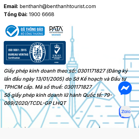
Email:
benthanh@benthanhtourist.com
Tổng Đài:
1900 6668
Giấy phép kinh doanh theo số: 0301171827 (Đăng ký
lần đầu ngày 13/01/2005) do Sở Kế hoạch và Đầu tư
TPHCM cấp. Mã số thuế: 0301171827
Số giấy phép kinh doanh lữ hành Quốc tế: 79-
089/2020/TCDL-GP LHQT
Bản quyền 2025 © BenThanh Tourist
|
Thiết kế bởi @HNS