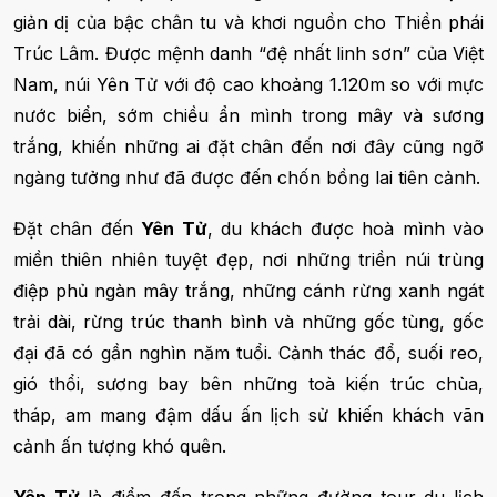
giản dị của bậc chân tu và khơi nguồn cho Thiền phái
Trúc Lâm. Được mệnh danh “đệ nhất linh sơn” của Việt
Nam, núi Yên Tử với độ cao khoảng 1.120m so với mực
nước biển, sớm chiều ẩn mình trong mây và sương
trắng, khiến những ai đặt chân đến nơi đây cũng ngỡ
ngàng tưởng như đã được đến chốn bồng lai tiên cảnh.
Đặt chân đến
Yên Tử
, du khách được hoà mình vào
miền thiên nhiên tuyệt đẹp, nơi những triền núi trùng
điệp phủ ngàn mây trắng, những cánh rừng xanh ngát
trải dài, rừng trúc thanh bình và những gốc tùng, gốc
đại đã có gần nghìn năm tuổi. Cảnh thác đổ, suối reo,
gió thổi, sương bay bên những toà kiến trúc chùa,
tháp, am mang đậm dấu ấn lịch sử khiến khách vãn
cảnh ấn tượng khó quên.