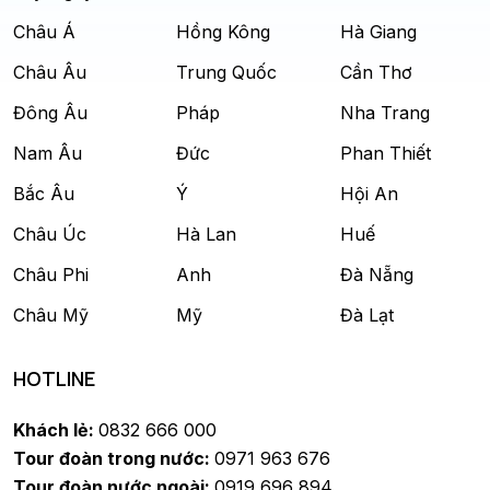
Châu Á
Hồng Kông
Hà Giang
Châu Âu
Trung Quốc
Cần Thơ
Đông Âu
Pháp
Nha Trang
Nam Âu
Đức
Phan Thiết
Bắc Âu
Ý
Hội An
Châu Úc
Hà Lan
Huế
Châu Phi
Anh
Đà Nẵng
Châu Mỹ
Mỹ
Đà Lạt
HOTLINE
Khách lẻ:
0832 666 000
Tour đoàn trong nước:
0971 963 676
Tour đoàn nước ngoài:
0919 696 894