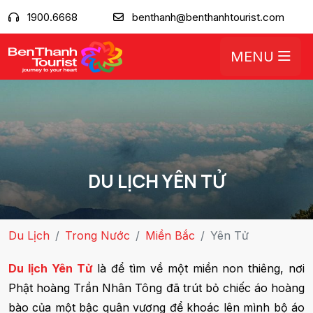
1900.6668
benthanh@benthanhtourist.com
MENU
DU LỊCH YÊN TỬ
Du Lịch
Trong Nước
Miền Bắc
Yên Tử
Du lịch Yên Tử
là để tìm về một miền non thiêng, nơi
Phật hoàng Trần Nhân Tông đã trút bỏ chiếc áo hoàng
bào của một bậc quân vương để khoác lên mình bộ áo