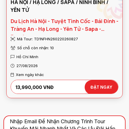
HÀ NỘI / HẠ LONG / SAPA / NINH BÌNH /
YÊN TỬ
Du Lịch Hà Nội - Tuyệt Tình Cốc - Bái Đính -
Tràng An - Hạ Long - Yên Tử - Sapa -
Fansipan
Mã Tour: TD1NFHN260220260827
Số chỗ còn nhận: 10
Hồ Chí Minh
27/08/2026
Xem ngày khác
13,990,000 VNĐ
ĐẶT NGAY
Nhập Email Để Nhận Chương Trình Tour
Khuyến Mãi Nhanh Nhất Và Các Ưu Đãi Hấp