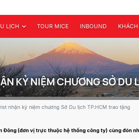
U LỊCH
TOUR MICE
INBOUND
KHÁCH
ẬN KỶ NIỆM CHƯƠNG SỞ DU L
ist nhận kỷ niệm chương Sở Du lịch TP.HCM trao tặng
 Đông (đơn vị trực thuộc hệ thống công ty) cùng đón n