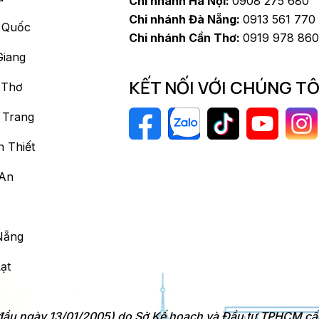
Chi nhánh Hà Nội:
0908 275 680
Chi nhánh Đà Nẵng:
0913 561 770
 Quốc
Chi nhánh Cần Thơ:
0919 978 860
Giang
KẾT NỐI VỚI CHÚNG TÔ
 Thơ
 Trang
 Thiết
 An
Nẵng
ạt
 đầu ngày 13/01/2005) do Sở Kế hoạch và Đầu tư TPHCM cấ