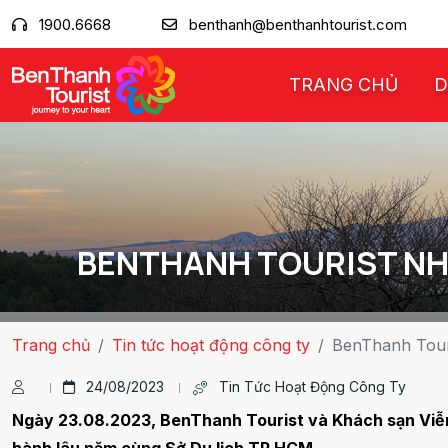
1900.6668
benthanh@benthanhtourist.com
TRANG CHỦ
D
BENTHANH TOURIST NH
Trang chủ
Tin tức hoạt động công ty
BenThanh Tour
24/08/2023
Tin Tức Hoạt Động Công Ty
Ngày 23.08.2023, BenThanh Tourist và Khách sạn Viễn