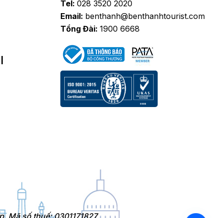
Tel:
028 3520 2020
Email:
benthanh@benthanhtourist.com
Tổng Đài:
1900 6668
I
p. Mã số thuế: 0301171827