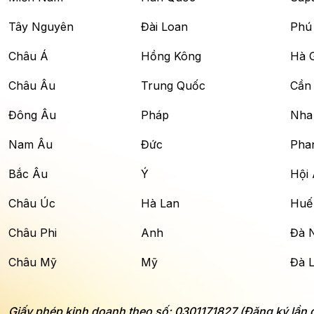
Tây Nguyên
Đài Loan
Phú
Châu Á
Hồng Kông
Hà 
Châu Âu
Trung Quốc
Cần
Đông Âu
Pháp
Nha
Nam Âu
Đức
Phan
Bắc Âu
Ý
Hội
Châu Úc
Hà Lan
Huế
Châu Phi
Anh
Đà 
Châu Mỹ
Mỹ
Đà L
Giấy phép kinh doanh theo số: 0301171827 (Đăng ký lần