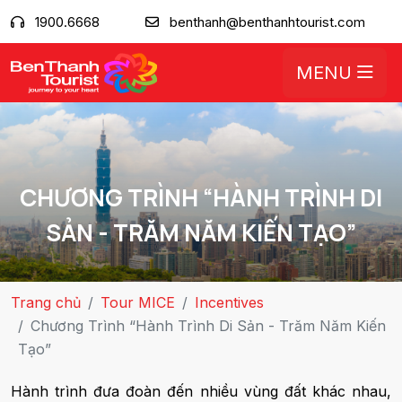
1900.6668
benthanh@benthanhtourist.com
MENU
CHƯƠNG TRÌNH “HÀNH TRÌNH DI
SẢN - TRĂM NĂM KIẾN TẠO”
Trang chủ
Tour MICE
Incentives
Chương Trình “Hành Trình Di Sản - Trăm Năm Kiến
Tạo”
Hành trình đưa đoàn đến nhiều vùng đất khác nhau,