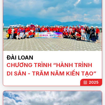
ĐÀI LOAN
CHƯƠNG TRÌNH “HÀNH TRÌNH
DI SẢN - TRĂM NĂM KIẾN TẠO”
2025