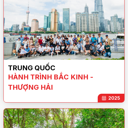
TRUNG QUỐC
HÀNH TRÌNH BẮC KINH -
THƯỢNG HẢI
2025