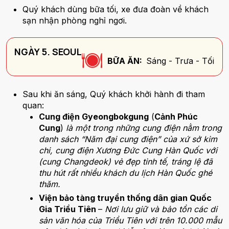
Quý khách dùng bữa tối, xe đưa đoàn về khách
sạn nhận phòng nghỉ ngơi.
NGÀY 5. SEOUL
BỮA ĂN:
Sáng - Trưa - Tối
Sau khi ăn sáng, Quý khách khởi hành đi tham
quan:
Cung điện Gyeongbokgung
(
Cảnh Phúc
Cung
)
là một trong những cung điện nằm trong
danh sách “Năm đại cung điện” của xứ sở kim
chi, cung điện Xương Đức Cung Hàn Quốc với
(cung Changdeok) vẻ đẹp tinh tế, tráng lệ đã
thu hút rất nhiều khách du lịch Hàn Quốc ghé
thăm.
Viện bảo tàng truyền thống dân gian Quốc
Gia Triều Tiên
–
Nơi lưu giữ và bảo tồn các di
sản văn hóa của Triều Tiên với trên 10.000 mẫu