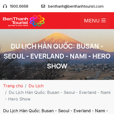
1900.6668
benthanh@benthanhtourist.com
MENU
DU LỊCH HÀN QUỐC: BUSAN -
SEOUL - EVERLAND - NAMI - HERO
SHOW
Trang chủ
Du Lịch
Du Lịch Hàn Quốc: Busan - Seoul - Everland - Nami
- Hero Show
Du Lịch Hàn Quốc: Busan - Seoul - Everland - Nami -