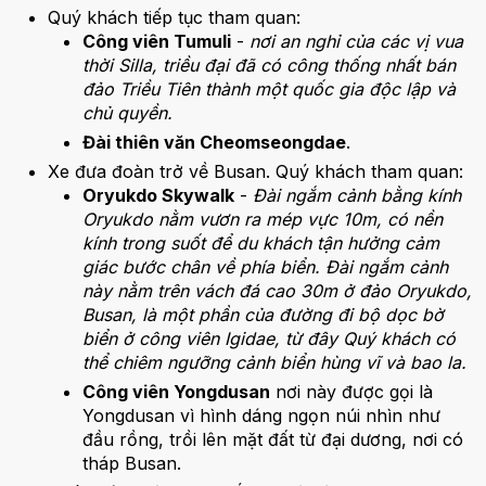
Quý khách tiếp tục tham quan:
Công viên Tumuli
-
nơi an nghỉ của các vị vua
thời Silla, triều đại đã có công thống nhất bán
đảo Triều Tiên thành một quốc gia độc lập và
chủ quyền.
Đài thiên văn Cheomseongdae
.
Xe đưa đoàn trở về Busan. Quý khách tham quan:
Oryukdo Skywalk
-
Đài ngắm cảnh bằng kính
Oryukdo nằm vươn ra mép vực 10m, có nền
kính trong suốt để du khách tận hưởng cảm
giác bước chân về phía biển. Đài ngắm cảnh
này nằm trên vách đá cao 30m ở đảo Oryukdo,
Busan, là một phần của đường đi bộ dọc bờ
biển ở công viên Igidae, từ đây Quý khách có
thể chiêm ngưỡng cảnh biển hùng vĩ và bao la.
Công viên Yongdusan
nơi này được gọi là
Yongdusan vì hình dáng ngọn núi nhìn như
đầu rồng, trồi lên mặt đất từ đại dương, nơi có
tháp Busan.