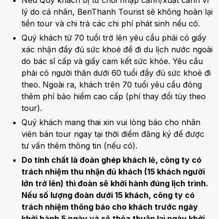
Nếu Quý khách bị từ chối nhập cảnh/xuất cảnh vì
lý do cá nhân, BenThanh Tourist sẽ không hoàn lại
tiền tour và chi trả các chi phí phát sinh nếu có.
Quý khách từ 70 tuổi trở lên yêu cầu phải có giấy
xác nhận đầy đủ sức khoẻ để đi du lịch nước ngoài
do bác sĩ cấp và giấy cam kết sức khỏe. Yêu cầu
phải có người thân dưới 60 tuổi đầy đủ sức khoẻ đi
theo. Ngoài ra, khách trên 70 tuổi yêu cầu đóng
thêm phí bảo hiểm cao cấp (phí thay đổi tùy theo
tour).
Quý khách mang thai xin vui lòng báo cho nhân
viên bán tour ngay tại thời điểm đăng ký để được
tư vấn thêm thông tin (nếu có).
Do tính chất là đoàn ghép khách lẻ, công ty có
trách nhiệm thu nhận đủ khách (15 khách người
lớn trở lên) thì đoàn sẽ khởi hành đúng lịch trình.
Nếu số lượng đoàn dưới 15 khách, công ty có
trách nhiệm thông báo cho khách trước ngày
khởi hành 5 ngày và sẽ thỏa thuận lại ngày khởi