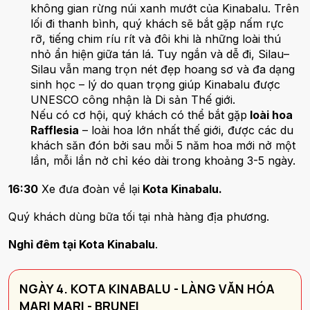
không gian rừng núi xanh mướt của Kinabalu. Trên
lối đi thanh bình, quý khách sẽ bắt gặp nấm rực
rỡ, tiếng chim ríu rít và đôi khi là những loài thú
nhỏ ẩn hiện giữa tán lá. Tuy ngắn và dễ đi, Silau–
Silau vẫn mang trọn nét đẹp hoang sơ và đa dạng
sinh học – lý do quan trọng giúp Kinabalu được
UNESCO công nhận là Di sản Thế giới.
Nếu có cơ hội, quý khách có thể bắt gặp
loài hoa
Rafflesia
– loài hoa lớn nhất thế giới, được các du
khách săn đón bởi sau mỗi 5 năm hoa mới nở một
lần, mỗi lần nở chỉ kéo dài trong khoảng 3-5 ngày.
16:30
Xe đưa đoàn về lại
Kota Kinabalu.
Quý khách dùng bữa tối tại nhà hàng địa phương.
Nghỉ đêm tại Kota Kinabalu
.
NGÀY 4. KOTA KINABALU - LÀNG VĂN HÓA
MARI MARI - BRUNEI