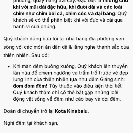
phương, quầy hàng trái cây. Đặc biệt là n
hững chú
khỉ vòi mũi dài đặc hữu, khỉ đuôi dài và các loài
chim như chim bói cá, chim cốc và đại bàng
. Quý
khách sẽ có thể phân biệt khỉ vòi đực và cái qua
hành vi của chúng.
Quý khách dùng bữa tối tại nhà hàng địa phương ven
sông với các món ăn dân dã & lắng nghe thanh sắc của
thiên nhiên. Sau đó:
Khi màn đêm buông xuống, Quý khách lên thuyền
lần nữa để chiêm ngưỡng và trầm trồ trước vẻ đẹp
lung linh của thiên nhiên tựa như đêm Giáng sinh:
đom đóm đêm!
Tùy thuộc vào điều kiện thời tiết,
Quý khách thậm chí có thể bắt gặp những loài
động vật sống về đêm như cáo bay và dơi đêm.
Đoàn di chuyển trở lại
Kota Kinabalu.
Nghỉ đêm tại khách sạn.