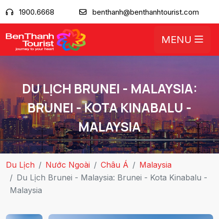
1900.6668
benthanh@benthanhtourist.com
MENU
DU LỊCH BRUNEI - MALAYSIA:
BRUNEI - KOTA KINABALU -
MALAYSIA
Du Lịch
Nước Ngoài
Châu Á
Malaysia
Du Lịch Brunei - Malaysia: Brunei - Kota Kinabalu -
Malaysia