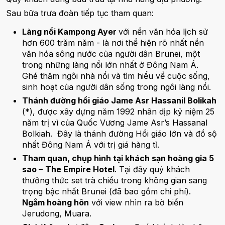
Sau bữa trưa đoàn tiếp tục tham quan:
Làng nổi Kampong Ayer
với nền văn hóa lịch sử
hơn 600 trăm năm - là nơi thể hiện rõ nhất nền
văn hóa sông nước của người dân Brunei, một
trong những làng nổi lớn nhất ở Đông Nam Á.
Ghé thăm ngôi nhà nổi và tìm hiểu về cuộc sống,
sinh hoạt của người dân sống trong ngôi làng nổi.
Thánh đường hồi giáo Jame Asr Hassanil Bolikah
(*), được xây dựng năm 1992 nhân dịp kỷ niệm 25
năm trị vì của Quốc Vương Jame Asr’s Hassanal
Bolkiah. Đây là thánh đường Hồi giáo lớn và đồ sộ
nhất Đông Nam Á với trị giá hàng tỉ.
Tham quan, chụp hình tại khách sạn hoàng gia 5
sao
–
The Empire Hotel
. Tại đây quý khách
thưởng thức set trà chiều trong không gian sang
trọng bậc nhất Brunei (đã bao gồm chi phí).
Ngắm hoàng hôn
với view nhìn ra bờ biển
Jerudong, Muara.