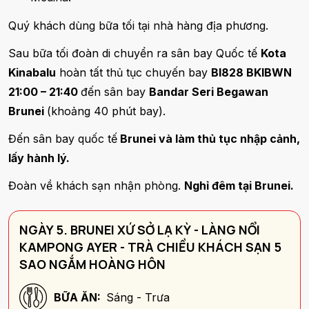
Quý khách dùng bữa tối tại nhà hàng địa phương.
Sau bữa tối đoàn di chuyển ra sân bay Quốc tế
Kota
Kinabalu
hoàn tất thủ tục chuyến bay
BI828 BKIBWN
21:00 – 21:40
đến sân bay
Bandar Seri Begawan
Brunei
(khoảng 40 phút bay).
Đến sân bay quốc tế
Brunei và làm thủ tục nhập cảnh,
lấy hành lý.
Đoàn về khách sạn nhận phòng.
Nghỉ đêm tại Brunei.
NGÀY 5. BRUNEI XỨ SỞ LẠ KỲ - LÀNG NỔI
KAMPONG AYER - TRÀ CHIỀU KHÁCH SẠN 5
SAO NGẮM HOÀNG HÔN
BỮA ĂN:
Sáng - Trưa