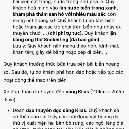
bãi biển cát trắng, nước trong như pha lê. Quý
khách hoà mình vào
làn nước biển trong xanh,
khám phá thảm san hô với nhiều màu sắc
còn
mang nét hoang sơ. Quý khách tự do tắm biển
hoặc tham gia các trò chơi trên biển như nhảy dù,
thuyền chuối …
(chi phí tự túc)
. Quý khách
lặn
bằng ống thở Snokerling (đã bao gồm).
Lưu ý: Quý khách nên mang theo nón, kính mát,
khăn tắm, giày đế bằng hoặc dép đi biển, …
Quý khách thưởng thức bữa trưa bên bãi biển hoang
sơ. Sau đó, tự do khám phá hòn đảo hoặc tiếp tục các
hoạt động thể thao trên biển.
Xe đưa đoàn di chuyển đến
sông Klias
(110km ~ 2h15p
đi xe)
Đoàn
dạo thuyền dọc sông Klias
. Quý khách sẽ
có thể quan sát thấy các loài động vật hoang dã
thú vị xuất hiện hai bên bờ rừng, các ngôi làng địa