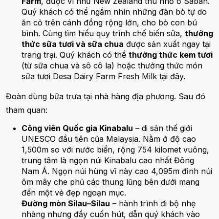
Farm
, được ví như New Zealand thu nhỏ ở Sabah.
Quý khách có thể ngắm nhìn những đàn bò tự do
ăn cỏ trên cánh đồng rộng lớn, cho bò con bú
bình. Cùng tìm hiểu quy trình chế biến sữa,
thưởng
thức sữa tươi và sữa chua
được sản xuất ngay tại
trang trại. Quý khách có thể
thưởng thức kem tươi
(từ sữa chua và sô cô la) hoặc thưởng thức món
sữa tươi Desa Dairy Farm Fresh Milk tại đây.
Đoàn dùng bữa trưa tại nhà hàng địa phương. Sau đó
tham quan:
Công viên Quốc gia Kinabalu
– di sản thế giới
UNESCO đầu tiên của Malaysia. Nằm ở độ cao
1,500m so với nước biển, rộng 754 kilomet vuông,
trung tâm là ngọn núi Kinabalu cao nhất Đông
Nam Á. Ngọn núi hùng vĩ này cao 4,095m đỉnh núi
ôm mây che phủ các thung lũng bên dưới mang
đến một vẻ đẹp ngoạn mục.
Đường mòn Silau–Silau
– hành trình đi bộ nhẹ
nhàng nhưng đầy cuốn hút, dẫn quý khách vào