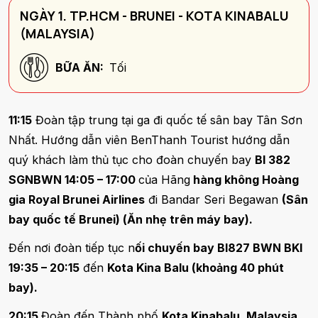
NGÀY 1. TP.HCM - BRUNEI - KOTA KINABALU
(MALAYSIA)
BỮA ĂN:
Tối
11:15
Đoàn tập trung tại ga đi quốc tế sân bay Tân Sơn
Nhất. Hướng dẫn viên BenThanh Tourist hướng dẫn
quý khách làm thủ tục cho đoàn chuyến bay
BI 382
SGNBWN 14:05 – 17:00
của Hãng
hàng không Hoàng
gia Royal Brunei Airlines
đi Bandar Seri Begawan
(Sân
bay quốc tế Brunei) (Ăn nhẹ trên máy bay).
Đến nơi đoàn tiếp tục n
ối chuyến bay BI827 BWN BKI
19:35 – 20:15
đến
Kota Kina Balu (khoảng 40 phút
bay).
20:15
Đoàn đến Thành phố
Kota Kinabalu, Malaysia.