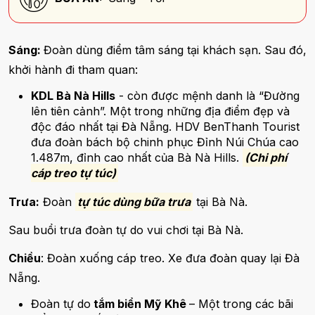
Sáng:
Đoàn dùng điểm tâm sáng tại khách sạn. Sau đó,
khởi hành đi tham quan:
KDL Bà Nà Hills
- còn được mệnh danh là “Đường
lên tiên cảnh”. Một trong những địa điểm đẹp và
độc đáo nhất tại Đà Nẵng. HDV BenThanh Tourist
đưa đoàn bách bộ chinh phục Đỉnh Núi Chúa cao
1.487m, đỉnh cao nhất của Bà Nà Hills.
(Chi phí
cáp treo tự túc)
Trưa:
Đoàn
tự túc dùng bữa trưa
tại Bà Nà.
Sau buổi trưa đoàn tự do vui chơi tại Bà Nà.
Chiều
: Đoàn xuống cáp treo. Xe đưa đoàn quay lại Đà
Nẵng.
Đoàn tự do
tắm biển Mỹ Khê
– Một trong các bãi