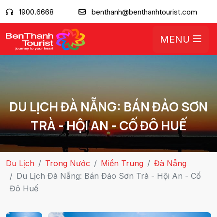
1900.6668
benthanh@benthanhtourist.com
MENU
DU LỊCH ĐÀ NẴNG: BÁN ĐẢO SƠN
TRÀ - HỘI AN - CỐ ĐÔ HUẾ
Du Lịch
Trong Nước
Miền Trung
Đà Nẵng
Du Lịch Đà Nẵng: Bán Đảo Sơn Trà - Hội An - Cố
Đô Huế