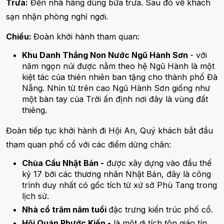
Trưa:
Đến nhà hàng dùng bữa trưa. Sau đó về khách
sạn nhận phòng nghỉ ngơi.
Chiều:
Đoàn khởi hành tham quan:
Khu Danh Thắng Non Nước Ngũ Hành Sơn
- với
năm ngọn núi được nằm theo hệ Ngũ Hành là một
kiệt tác của thiên nhiên ban tặng cho thành phố Đà
Nẵng. Nhìn từ trên cao Ngũ Hành Sơn giống như
một bàn tay của Trời ấn định nơi đây là vùng đất
thiêng.
Đoàn tiếp tục khởi hành đi Hội An, Quý khách bắt đầu
tham quan phố cổ với các điểm dừng chân:
Chùa Cầu Nhật Bản -
được xây dựng vào đầu thế
kỷ 17 bởi các thương nhân Nhật Bản, đây là công
trình duy nhất có gốc tích từ xứ sở Phù Tang trong
lịch sử.
Nhà cổ trăm năm tuổi
đặc trưng kiến trúc phố cổ.
Hội Quán Phước Kiến -
là một di tích tôn giáo tín