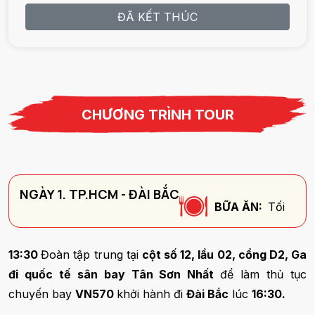
ĐÃ KẾT THÚC
CHƯƠNG TRÌNH TOUR
NGÀY 1. TP.HCM - ĐÀI BẮC
BỮA ĂN:
Tối
13:30
Đoàn tập trung tại
cột số 12, lầu 02, cổng D2, Ga
đi quốc tế sân bay Tân Sơn Nhất
để làm thủ tục
chuyến bay
VN570
khởi hành đi
Đài Bắc
lúc
16:30.