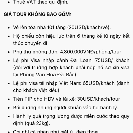
Thuế VAT theo qui định.
GIÁ TOUR KHÔNG BAO GỒM:
Vé lên tòa nhà 101 tầng (20USD/khách/vé).
Hộ chiếu còn hiệu lực trên 6 tháng kể từ ngày kết
thúc chuyến đi
Phụ thu phòng đơn: 4.800.000VNĐ/phòng/tour
Lệ phí Visa nhập cảnh Đài Loan: 75USD/ khách
(đối với trường hợp khách phải nộp hồ sơ xin visa
tại Phòng Văn Hóa Đài Bắc).
Lệ phí visa tái nhập Việt Nam: 65USD/khách (dành
cho khách Việt kiều)
Tiền TIP cho HDV và tài xế: 30USD/khách/tour
Bồi dưỡng những người khuân vác hộ hành lý.
Hành lý quá trọng lượng được miễn cước theo quy
định (quá 23kg).
Chi phí cá nhân như giặt ủi, điện thoại …